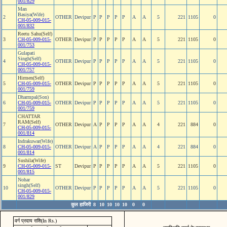
001/829
Man
Basiya(Wife)
2
OTHER
Devipur
P
P
P
P
P
A
A
5
221
1105
0
CH-05-009-015-
001/832
Reetu Sahu(Self)
3
CH-05-009-015-
OTHER
Devipur
P
P
P
P
P
A
A
5
221
1105
0
001/753
Gulapati
Singh(Self)
4
OTHER
Devipur
P
P
P
P
P
A
A
5
221
1105
0
CH-05-009-015-
001/757
Hirmen(Self)
5
CH-05-009-015-
OTHER
Devipur
P
P
P
P
P
A
A
5
221
1105
0
001/759
Dharmpal(Son)
6
CH-05-009-015-
OTHER
Devipur
P
P
P
P
P
A
A
5
221
1105
0
001/759
CHATTAR
RAM(Self)
7
OTHER
Devipur
A
P
P
P
P
A
A
4
221
884
0
CH-05-009-015-
001/814
Indrakuwar(Wife)
8
CH-05-009-015-
OTHER
Devipur
A
P
P
P
P
A
A
4
221
884
0
001/814
Sushila(Wife)
9
CH-05-009-015-
ST
Devipur
P
P
P
P
P
A
A
5
221
1105
0
001/815
Nohar
singh(Self)
10
OTHER
Devipur
P
P
P
P
P
A
A
5
221
1105
0
CH-05-009-015-
001/829
कुल हाजिरी
8
10
10
10
10
0
0
वर्ग प्रदाय राशि(In Rs.)