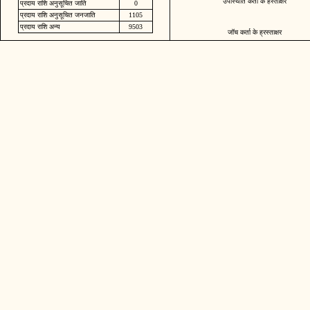
उपस्थिति कर्ता के हस्ताक्षर
प्रदाय राशि अनुसूचित जाति
0
प्रदाय राशि अनुसूचित जनजाति
1105
प्रदाय राशि अन्य
9503
जॉच कर्ता के ह्रस्ताक्षर