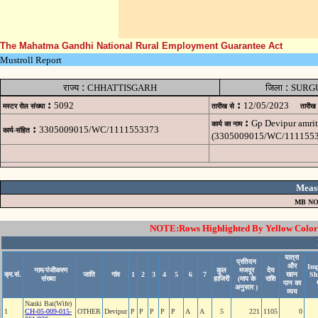
The Mahatma Gandhi National Rural Employment Guarantee Act
Mustroll Report
:
:
राज्य
CHHATTISGARH
जिला
SURG
:
:
5092
12/05/2023
मस्टर रोल संख्या
तारीख से
तारीख
:
Gp Devipur amrit
कार्य का नाम
:
3305009015/WC/1111553373
कार्य-संहित
(3305009015/WC/1111553
Meas
MB NO
NOTE:Rows Highlighted By Yellow Color i
यात्रा
प्रतिदन
और
Imp
नाम/पंजीकरण
कुल
मजदूर
देय
क्र.सं.
जाति
गांव
1
2
3
4
5
6
7
खान
Sh
संख्या
हाजिरी
(माप के
राशि
पान का
अनुसार )
व्यय
Nanki Bai(Wife)
1
CH-05-009-015-
OTHER
Devipur
P
P
P
P
P
A
A
5
221
1105
0