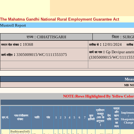
The Mahatma Gandhi National Rural Employment Guarantee Act
Mustroll Report
:
:
राज्य
CHHATTISGARH
जिला
SURG
:
:
19368
12/01/2024
मस्टर रोल संख्या
तारीख से
तारीख
:
Gp Devipur amrit
कार्य का नाम
:
3305009015/WC/1111553375
कार्य-संहित
(3305009015/WC/1111553
Meas
MB NO
NOTE:Rows Highlighted By Yellow Color i
यात्रा
प्रतिदन
और
Implemen
मजदूर
नाम/पंजीकरण
कुल
देय
खान
/
क्र.सं.
जाति
गांव
1
2
3
4
5
6
7
(माप के
संख्या
हाजिरी
राशि
पान
Sharpeni
अनुसार
Charge
का
)
व्यय
Budhiyaro(Self)