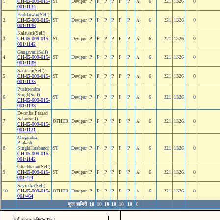
1
CH-05-009-015-
ST
Devipur
P
P
P
P
P
P
A
6
221
1326
0
001/1134
Endrkuwar(Self)
2
CH-05-009-015-
ST
Devipur
P
P
P
P
P
P
A
6
221
1326
0
001/1136
Kalawati(Self)
3
CH-05-009-015-
ST
Devipur
P
P
P
P
P
P
A
6
221
1326
0
001/1142
Gangavati(Self)
4
CH-05-009-015-
ST
Devipur
P
P
P
P
P
P
A
6
221
1326
0
001/1139
Santram(Self)
5
CH-05-009-015-
ST
Devipur
P
P
P
P
P
P
A
6
221
1326
0
001/1135
Pushpendra
Singh(Self)
6
ST
Devipur
P
P
P
P
P
P
A
6
221
1326
0
CH-05-009-015-
001/1133
Dwarika Prasad
Sahu(Self)
7
OTHER
Devipur
P
P
P
P
P
P
A
6
221
1326
0
CH-05-009-015-
001/1121
Mogendra
Prakash
8
Singh(Husband)
ST
Devipur
P
P
P
P
P
P
A
6
221
1326
0
CH-05-009-015-
001/1142
Gharbharan(Self)
9
CH-05-009-015-
ST
Devipur
P
P
P
P
P
P
A
6
221
1326
0
001/424
Savindra(Self)
10
CH-05-009-015-
OTHER
Devipur
P
P
P
P
P
P
A
6
221
1326
0
001/464
कुल हाजिरी
10
10
10
10
10
10
0
वर्ग प्रदाय राशि(In Rs.)