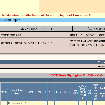
The Mahatma Gandhi National Rural Employment Guarantee Act
Mustroll Report
:
:
राज्य
CHHATTISGARH
जिला
SURG
:
:
6874
29/05/2023
मस्टर रोल संख्या
तारीख से
तारीख
:
Gp Devipur amrit
कार्य का नाम
:
3305009015/WC/1111553375
कार्य-संहित
(3305009015/WC/1111553
Meas
MB NO
NOTE:Rows Highlighted By Yellow Color i
यात्रा
प्रतिदन
और
Impl
मजदूर
नाम/पंजीकरण
कुल
देय
खान
क्र.सं.
जाति
गांव
1
2
3
4
5
6
7
(माप के
संख्या
हाजिरी
राशि
पान
Shar
अनुसार
Ch
का
)
व्यय
Chandramani(Self)