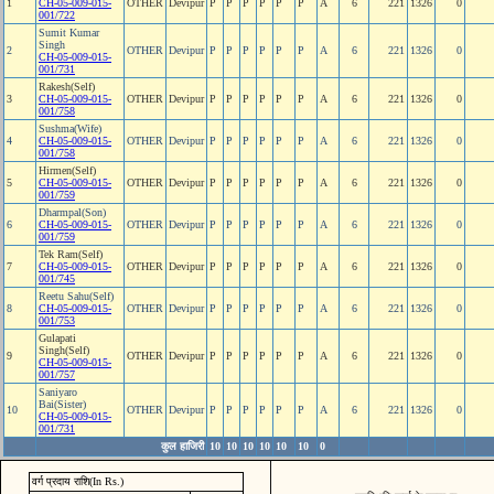
1
CH-05-009-015-
OTHER
Devipur
P
P
P
P
P
P
A
6
221
1326
0
001/722
Sumit Kumar
Singh
2
OTHER
Devipur
P
P
P
P
P
P
A
6
221
1326
0
CH-05-009-015-
001/731
Rakesh(Self)
3
CH-05-009-015-
OTHER
Devipur
P
P
P
P
P
P
A
6
221
1326
0
001/758
Sushma(Wife)
4
CH-05-009-015-
OTHER
Devipur
P
P
P
P
P
P
A
6
221
1326
0
001/758
Hirmen(Self)
5
CH-05-009-015-
OTHER
Devipur
P
P
P
P
P
P
A
6
221
1326
0
001/759
Dharmpal(Son)
6
CH-05-009-015-
OTHER
Devipur
P
P
P
P
P
P
A
6
221
1326
0
001/759
Tek Ram(Self)
7
CH-05-009-015-
OTHER
Devipur
P
P
P
P
P
P
A
6
221
1326
0
001/745
Reetu Sahu(Self)
8
CH-05-009-015-
OTHER
Devipur
P
P
P
P
P
P
A
6
221
1326
0
001/753
Gulapati
Singh(Self)
9
OTHER
Devipur
P
P
P
P
P
P
A
6
221
1326
0
CH-05-009-015-
001/757
Saniyaro
Bai(Sister)
10
OTHER
Devipur
P
P
P
P
P
P
A
6
221
1326
0
CH-05-009-015-
001/731
कुल हाजिरी
10
10
10
10
10
10
0
वर्ग प्रदाय राशि(In Rs.)