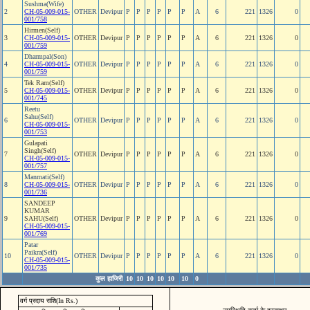
Sushma(Wife)
2
CH-05-009-015-
OTHER
Devipur
P
P
P
P
P
P
A
6
221
1326
0
001/758
Hirmen(Self)
3
CH-05-009-015-
OTHER
Devipur
P
P
P
P
P
P
A
6
221
1326
0
001/759
Dharmpal(Son)
4
CH-05-009-015-
OTHER
Devipur
P
P
P
P
P
P
A
6
221
1326
0
001/759
Tek Ram(Self)
5
CH-05-009-015-
OTHER
Devipur
P
P
P
P
P
P
A
6
221
1326
0
001/745
Reetu
Sahu(Self)
6
OTHER
Devipur
P
P
P
P
P
P
A
6
221
1326
0
CH-05-009-015-
001/753
Gulapati
Singh(Self)
7
OTHER
Devipur
P
P
P
P
P
P
A
6
221
1326
0
CH-05-009-015-
001/757
Manmati(Self)
8
CH-05-009-015-
OTHER
Devipur
P
P
P
P
P
P
A
6
221
1326
0
001/736
SANDEEP
KUMAR
9
SAHU(Self)
OTHER
Devipur
P
P
P
P
P
P
A
6
221
1326
0
CH-05-009-015-
001/769
Patar
Paikra(Self)
10
OTHER
Devipur
P
P
P
P
P
P
A
6
221
1326
0
CH-05-009-015-
001/735
कुल हाजिरी
10
10
10
10
10
10
0
वर्ग प्रदाय राशि(In Rs.)