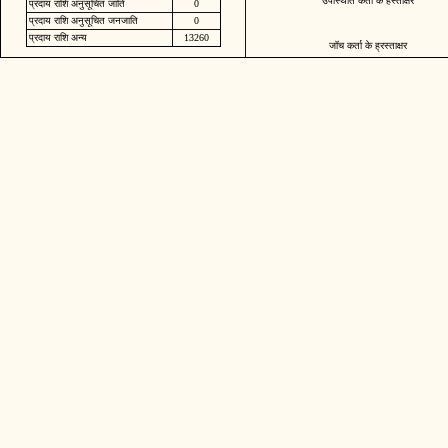
उपस्थिति कर्ता के हस्ताक्षर
प्रदाय राशि अनुसूचित जाति
0
प्रदाय राशि अनुसूचित जनजाति
0
प्रदाय राशि अन्य
13260
जॉच कर्ता के ह्रस्ताक्षर