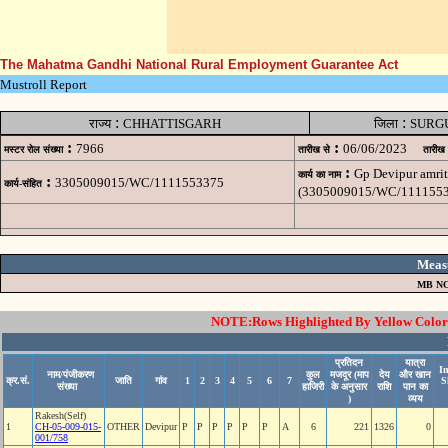
The Mahatma Gandhi National Rural Employment Guarantee Act
Mustroll Report
:
:
राज्य
CHHATTISGARH
जिला
SURG
:
:
7966
06/06/2023
मस्टर रोल संख्या
तारीख से
तारीख
:
Gp Devipur amrit
कार्य का नाम
:
3305009015/WC/1111553375
कार्य-संहित
(3305009015/WC/1111553
Meas
MB NO
NOTE:Rows Highlighted By Yellow Color i
प्रतिदन
यात्रा
Im
नाम/पंजीकरण
कुल
मजदूर (माप
देय
और खान
क्र.सं.
जाति
गांव
1
2
3
4
5
6
7
S
संख्या
हाजिरी
के अनुसार
राशि
पान का
)
व्यय
Rakesh(Self)
1
CH-05-009-015-
OTHER
Devipur
P
P
P
P
P
P
A
6
221
1326
0
001/758