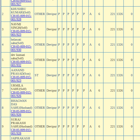
CH-05-009-015-
001/927
KHUSHBU
KUMARI(Self)
2
OTHER
Devipur
P
P
P
P
P
P
A
6
221
1326
0
CH-05-009-015-
001/928
NAVMI
SINGH(Self)
3
ST
Devipur
P
P
P
P
P
P
A
6
221
1326
0
CH-05-009-015-
001/923
belawati
sahu(Self)
4
OTHER
Devipur
P
P
P
P
P
P
A
6
221
1326
0
CH-05-009-015-
001/930
dev kumari
sahu(Self)
5
OTHER
Devipur
P
P
P
P
P
P
A
6
221
1326
0
CH-05-009-015-
001/932
AANAND
PRASAD(Son)
6
ST
Devipur
P
P
P
P
P
P
A
6
221
1326
0
CH-05-009-015-
001/923
URMILA
SAHU(Self)
7
OTHER
Devipur
P
P
P
P
P
P
A
6
221
1326
0
CH-05-009-015-
001/926
BHAGWAN
DAS
8
SAHU(Husband)
OTHER
Devipur
P
P
P
P
P
P
A
6
221
1326
0
CH-05-009-015-
001/926
SURAJ
PRAKASH
9
SAHU(Husband)
OTHER
Devipur
P
P
P
P
P
P
A
6
221
1326
0
CH-05-009-015-
001/928
JAIPRAKASH