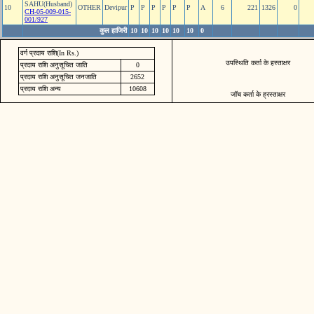
SAHU(Husband)
10
OTHER
Devipur
P
P
P
P
P
P
A
6
221
1326
0
CH-05-009-015-
001/927
कुल हाजिरी
10
10
10
10
10
10
0
वर्ग प्रदाय राशि(In Rs.)
उपस्थिति कर्ता के हस्ताक्षर
प्रदाय राशि अनुसूचित जाति
0
प्रदाय राशि अनुसूचित जनजाति
2652
प्रदाय राशि अन्य
10608
जॉच कर्ता के ह्रस्ताक्षर