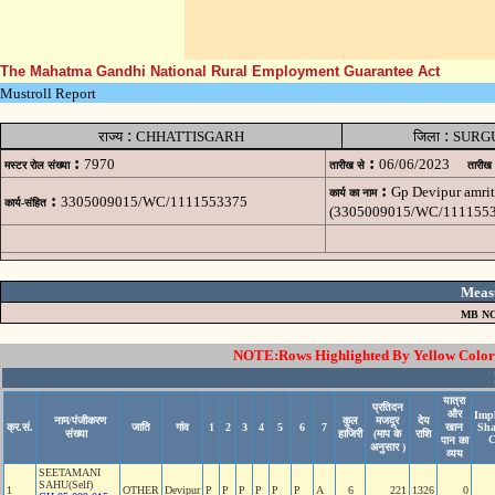
The Mahatma Gandhi National Rural Employment Guarantee Act
Mustroll Report
:
:
राज्य
CHHATTISGARH
जिला
SURG
:
:
7970
06/06/2023
मस्टर रोल संख्या
तारीख से
तारीख
:
Gp Devipur amrit
कार्य का नाम
:
3305009015/WC/1111553375
कार्य-संहित
(3305009015/WC/1111553
Meas
MB NO
NOTE:Rows Highlighted By Yellow Color i
यात्रा
प्रतिदन
और
Impl
नाम/पंजीकरण
कुल
मजदूर
देय
क्र.सं.
जाति
गांव
1
2
3
4
5
6
7
खान
Sha
संख्या
हाजिरी
(माप के
राशि
C
पान का
अनुसार )
व्यय
SEETAMANI
SAHU(Self)
1
OTHER
Devipur
P
P
P
P
P
P
A
6
221
1326
0