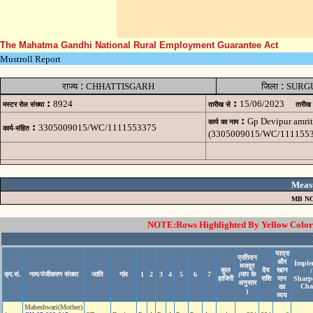
The Mahatma Gandhi National Rural Employment Guarantee Act
Mustroll Report
:
:
राज्य
CHHATTISGARH
जिला
SURG
:
:
8924
15/06/2023
मस्टर रोल संख्या
तारीख से
तारीख
:
Gp Devipur amrit
कार्य का नाम
:
3305009015/WC/1111553375
कार्य-संहित
(3305009015/WC/1111553
Meas
MB NO
NOTE:Rows Highlighted By Yellow Color i
यात्रा
प्रतिदन
और
Imple
मजदूर
कुल
देय
खान
/
क्र.सं.
नाम/पंजीकरण संख्या
जाति
गांव
1
2
3
4
5
6
7
(माप के
हाजिरी
राशि
पान
Sharp
अनुसार
Cha
का
)
व्यय
Maheshwari(Mother)