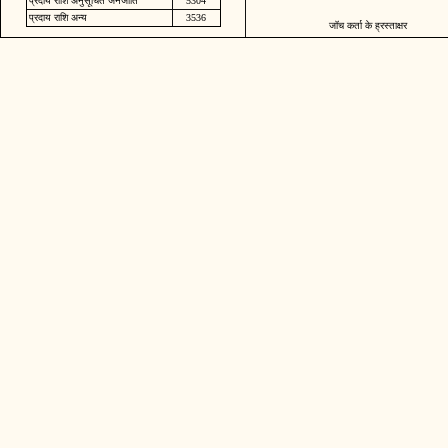
प्रदाय राशि अनुसूचित जनजाति
5304
प्रदाय राशि अन्य
3536
जॉच कर्ता के ह्रस्ताक्षर