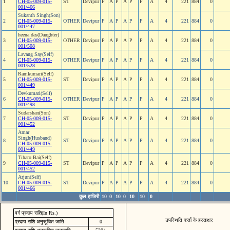
1
CH-05-009-015-
ST
Devipur
P
A
P
A
P
P
A
4
221
884
0
001/466
Sukanth Singh(Son)
2
CH-05-009-015-
OTHER
Devipur
P
A
P
A
P
P
A
4
221
884
0
001/447
heena das(Daughter)
3
CH-05-009-015-
OTHER
Devipur
P
A
P
A
P
P
A
4
221
884
0
001/508
Lavang Say(Self)
4
CH-05-009-015-
OTHER
Devipur
P
A
P
A
P
P
A
4
221
884
0
001/528
Ramkumari(Self)
5
CH-05-009-015-
ST
Devipur
P
A
P
A
P
P
A
4
221
884
0
001/449
Devkumari(Self)
6
CH-05-009-015-
OTHER
Devipur
P
A
P
A
P
P
A
4
221
884
0
001/498
Sudarshan(Son)
7
CH-05-009-015-
ST
Devipur
P
A
P
A
P
P
A
4
221
884
0
001/452
Amar
Singh(Husband)
8
ST
Devipur
P
A
P
A
P
P
A
4
221
884
0
CH-05-009-015-
001/449
Tiharo Bai(Self)
9
CH-05-009-015-
ST
Devipur
P
A
P
A
P
P
A
4
221
884
0
001/452
Arjun(Self)
10
CH-05-009-015-
ST
Devipur
P
A
P
A
P
P
A
4
221
884
0
001/466
कुल हाजिरी
10
0
10
0
10
10
0
वर्ग प्रदाय राशि(In Rs.)
उपस्थिति कर्ता के हस्ताक्षर
प्रदाय राशि अनुसूचित जाति
0