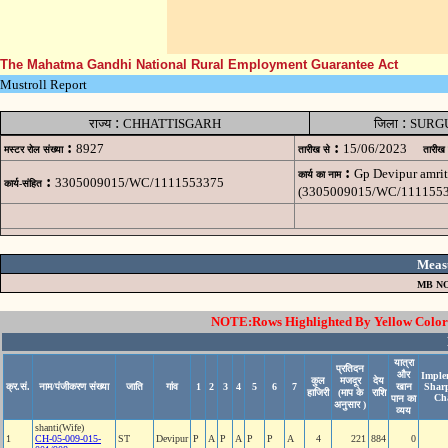
The Mahatma Gandhi National Rural Employment Guarantee Act
Mustroll Report
:
:
राज्य
CHHATTISGARH
जिला
SURG
:
:
8927
15/06/2023
मस्टर रोल संख्या
तारीख से
तारीख
:
Gp Devipur amrit
कार्य का नाम
:
3305009015/WC/1111553375
कार्य-संहित
(3305009015/WC/1111553
Meas
MB NO
NOTE:Rows Highlighted By Yellow Color i
यात्रा
प्रतिदन
और
Imple
कुल
मजदूर
देय
क्र.सं.
नाम/पंजीकरण संख्या
जाति
गांव
1
2
3
4
5
6
7
खान
Shar
हाजिरी
(माप के
राशि
Ch
पान का
अनुसार )
व्यय
shanti(Wife)
1
CH-05-009-015-
ST
Devipur
P
A
P
A
P
P
A
4
221
884
0