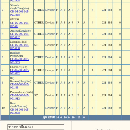
001/908
Shusila
singh(Daughter)
2
OTHER
Devipur
P
A
P
A
P
P
A
4
221
884
0
CH-05-009-015-
001/888
सोनसाय
3
OTHER
Devipur
P
A
P
A
P
P
A
4
221
884
0
CH-05-009-015-
001/86
Amrita(Daughter)
4
CH-05-009-015-
OTHER
Devipur
P
A
P
A
P
P
A
4
221
884
0
001/892
Manmati(Self)
5
CH-05-009-015-
ST
Devipur
P
A
P
A
P
P
A
4
221
884
0
001/898
Bandhan
Porte(Self)
6
OTHER
Devipur
P
A
P
A
P
P
A
4
221
884
0
CH-05-009-015-
001/903
Dhanmet(Self)
7
CH-05-009-015-
OTHER
Devipur
P
A
P
A
P
P
A
4
221
884
0
001/892
Raj
Kumari(Daughter)
8
OTHER
Devipur
P
A
P
A
P
P
A
4
221
884
0
CH-05-009-015-
001/86
Panmeshwari(Wife)
9
CH-05-009-015-
ST
Devipur
P
A
P
A
P
P
A
4
221
884
0
001/912
Ram
singh(Brother)
10
ST
Devipur
P
A
P
A
P
P
A
4
221
884
0
CH-05-009-015-
001/908
कुल हाजिरी
10
0
10
0
10
10
0
वर्ग प्रदाय राशि(In Rs.)