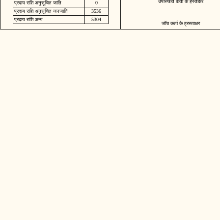
उपस्थिति कर्ता के हस्ताक्षर
प्रदाय राशि अनुसूचित जाति
0
प्रदाय राशि अनुसूचित जनजाति
3536
प्रदाय राशि अन्य
5304
जॉच कर्ता के ह्रस्ताक्षर