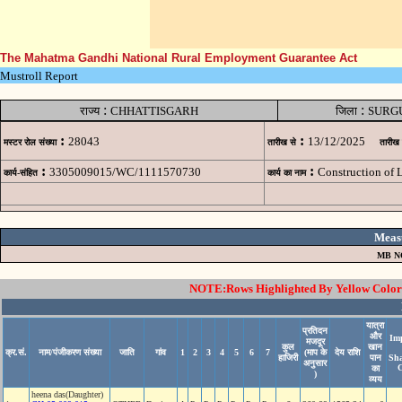
The Mahatma Gandhi National Rural Employment Guarantee Act
Mustroll Report
:
:
राज्य
CHHATTISGARH
जिला
SURG
:
:
28043
13/12/2025
मस्टर रोल संख्या
तारीख से
तारीख
:
:
3305009015/WC/1111570730
Construction of
कार्य-संहित
कार्य का नाम
Meas
MB N
NOTE:Rows Highlighted By Yellow Color i
यात्रा
प्रतिदन
और
Im
मजदूर
कुल
खान
क्र.सं.
नाम/पंजीकरण संख्या
जाति
गांव
1
2
3
4
5
6
7
(माप के
देय राशि
हाजिरी
पान
Sh
अनुसार
का
)
व्यय
heena das(Daughter)