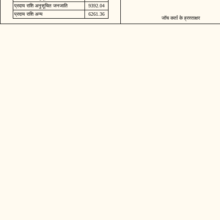
प्रदाय राशि अनुसूचित जनजाति
9392.04
प्रदाय राशि अन्य
6261.36
जॉच कर्ता के ह्रस्ताक्षर