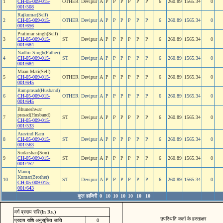
1
CH-05-009-015-
OTHER
Devipur
A
P
P
P
P
P
P
6
260.89
1565.34
0
001/508
Rajkumar(Self)
2
CH-05-009-015-
OTHER
Devipur
A
P
P
P
P
P
P
6
260.89
1565.34
0
001/656
Pratimar singh(Self)
3
CH-05-009-015-
ST
Devipur
A
P
P
P
P
P
P
6
260.89
1565.34
0
001/684
Nadhir Singh(Father)
4
CH-05-009-015-
ST
Devipur
A
P
P
P
P
P
P
6
260.89
1565.34
0
001/684
Maan Mati(Self)
5
CH-05-009-015-
OTHER
Devipur
A
P
P
P
P
P
P
6
260.89
1565.34
0
001/645
Ramprasad(Husband)
6
CH-05-009-015-
OTHER
Devipur
A
P
P
P
P
P
P
6
260.89
1565.34
0
001/645
Bhuneshwar
prasad(Husband)
7
ST
Devipur
A
P
P
P
P
P
P
6
260.89
1565.34
0
CH-05-009-015-
001/533
Aravind Ram
8
CH-05-009-015-
ST
Devipur
A
P
P
P
P
P
P
6
260.89
1565.34
0
001/563
Sudarshan(Son)
9
CH-05-009-015-
ST
Devipur
A
P
P
P
P
P
P
6
260.89
1565.34
0
001/452
Manoj
Kumar(Brother)
10
ST
Devipur
A
P
P
P
P
P
P
6
260.89
1565.34
0
CH-05-009-015-
001/643
कुल हाजिरी
0
10
10
10
10
10
10
वर्ग प्रदाय राशि(In Rs.)
उपस्थिति कर्ता के हस्ताक्षर
प्रदाय राशि अनुसूचित जाति
0