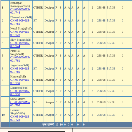
Brihaspati
Kannojiya(Wife)
1
OTHER
Devipur
P
P
A
A
A
A
A
2
258.68
517.36
0
CH-05-009-015-
001/744
Dhaneshwari(Self)
2
CH-05-009-015-
ST
Devipur
P
P
A
A
A
A
A
2
258.68
517.36
0
001/781
Nepal Singh(Self)
3
CH-05-009-015-
OTHER
Devipur
P
P
A
A
A
A
A
2
258.68
517.36
0
001/728
Shiv Prasad(Self)
4
CH-05-009-015-
OTHER
Devipur
P
P
A
A
A
A
A
2
258.68
517.36
0
001/744
Pramila
Singh(Self)
5
OTHER
Devipur
P
P
A
A
A
A
A
2
258.68
517.36
0
CH-05-009-015-
001/761
Jugeshwar(Self)
6
CH-05-009-015-
ST
Devipur
P
P
A
A
A
A
A
2
258.68
517.36
0
001/780
Hirmen(Self)
7
CH-05-009-015-
OTHER
Devipur
P
P
A
A
A
A
A
2
258.68
517.36
0
001/759
Dharmpal(Son)
8
CH-05-009-015-
OTHER
Devipur
P
P
A
A
A
A
A
2
258.68
517.36
0
001/759
Seeta Maravi
9
CH-05-009-015-
ST
Devipur
P
P
A
A
A
A
A
2
258.68
517.36
0
001/706
Hemanti
Singh(Wife)
10
OTHER
Devipur
P
P
A
A
A
A
A
2
258.68
517.36
0
CH-05-009-015-
001/728
कुल हाजिरी
10
10
0
0
0
0
0