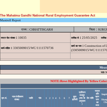
The Mahatma Gandhi National Rural Employment Guarantee Act
Mustroll Report
:
:
राज्य
CHHATTISGARH
जिला
SURG
:
:
10035
25/05/2025
मस्टर रोल संख्या
तारीख से
तारीख
:
Construction of
कार्य का नाम
:
3305009015/WC/1111570736
कार्य-संहित
(3305009015/WC/1111570
Meas
MB N
NOTE:Rows Highlighted By Yellow Color i
यात्रा
प्रतिदन
और
Impl
मजदूर
नाम/पंजीकरण
कुल
खान
क्र.सं.
जाति
गांव
1
2
3
4
5
6
7
(माप के
देय राशि
संख्या
हाजिरी
पान
Shar
अनुसार
Ch
का
)
व्यय