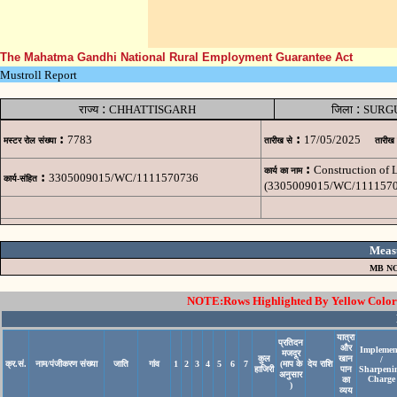
The Mahatma Gandhi National Rural Employment Guarantee Act
Mustroll Report
:
:
राज्य
CHHATTISGARH
जिला
SURG
:
:
7783
17/05/2025
मस्टर रोल संख्या
तारीख से
तारीख
:
Construction of
कार्य का नाम
:
3305009015/WC/1111570736
कार्य-संहित
(3305009015/WC/1111570
Meas
MB NO
NOTE:Rows Highlighted By Yellow Color i
यात्रा
प्रतिदन
और
Implemen
मजदूर
कुल
खान
/
क्र.सं.
नाम/पंजीकरण संख्या
जाति
गांव
1
2
3
4
5
6
7
(माप के
देय राशि
हाजिरी
पान
Sharpeni
अनुसार
Charge
का
)
व्यय