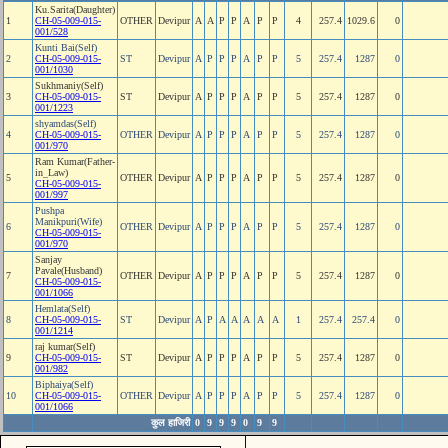
Ku.Sarita(Daughter)
1
CH-05-009-015-
OTHER
Devipur
A
A
P
P
A
P
P
4
257.4
1029.6
0
001/528
Kunti Bai(Self)
2
CH-05-009-015-
ST
Devipur
A
P
P
P
A
P
P
5
257.4
1287
0
001/1030
Sukhmaniy(Self)
3
CH-05-009-015-
ST
Devipur
A
P
P
P
A
P
P
5
257.4
1287
0
001/1223
shyamdas(Self)
4
CH-05-009-015-
OTHER
Devipur
A
P
P
P
A
P
P
5
257.4
1287
0
001/970
Ram Kumar(Father-
in_Law)
5
OTHER
Devipur
A
P
P
P
A
P
P
5
257.4
1287
0
CH-05-009-015-
001/997
Pushpa
Manikpuri(Wife)
6
OTHER
Devipur
A
P
P
P
A
P
P
5
257.4
1287
0
CH-05-009-015-
001/970
Sanjay
Pavale(Husband)
7
OTHER
Devipur
A
P
P
P
A
P
P
5
257.4
1287
0
CH-05-009-015-
001/1066
Hemlata(Self)
8
CH-05-009-015-
ST
Devipur
A
P
A
A
A
A
A
1
257.4
257.4
0
001/1214
raj kumar(Self)
9
CH-05-009-015-
ST
Devipur
A
P
P
P
A
P
P
5
257.4
1287
0
001/982
Biphaiya(Self)
10
CH-05-009-015-
OTHER
Devipur
A
P
P
P
A
P
P
5
257.4
1287
0
001/1066
कुल हाजिरी
0
9
9
9
0
9
9