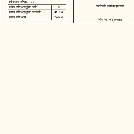
वर्ग प्रदाय राशि(In Rs.)
उपस्थिति कर्ता के हस्ताक्षर
प्रदाय राशि अनुसूचित जाति
0
प्रदाय राशि अनुसूचित जनजाति
4118.4
प्रदाय राशि अन्य
7464.6
जॉच कर्ता के ह्रस्ताक्षर