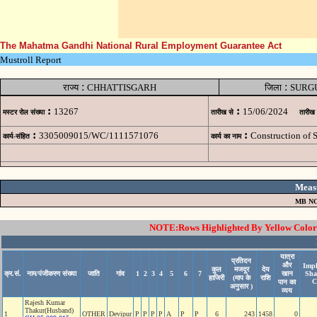
The Mahatma Gandhi National Rural Employment Guarantee Act
Mustroll Report
:
:
राज्य
CHHATTISGARH
जिला
SURG
:
:
13267
15/06/2024
मस्टर रोल संख्या
तारीख से
तारीख
:
:
3305009015/WC/1111571076
Construction of
कार्य-संहित
कार्य का नाम
Meas
MB NO
NOTE:Rows Highlighted By Yellow Color i
यात्रा
प्रतिदन
और
Impl
कुल
मजदूर
देय
क्र.सं.
नाम/पंजीकरण संख्या
जाति
गांव
1
2
3
4
5
6
7
खान
Sha
हाजिरी
(माप के
राशि
C
पान का
अनुसार )
व्यय
Rajesh Kumar
Thakur(Husband)
1
OTHER
Devipur
P
P
P
P
A
P
P
6
243
1458
0