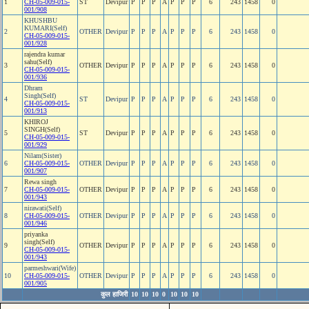
1
CH-05-009-015-
ST
Devipur
P
P
P
A
P
P
P
6
243
1458
0
001/908
KHUSHBU
KUMARI(Self)
2
OTHER
Devipur
P
P
P
A
P
P
P
6
243
1458
0
CH-05-009-015-
001/928
rajendra kumar
sahu(Self)
3
OTHER
Devipur
P
P
P
A
P
P
P
6
243
1458
0
CH-05-009-015-
001/936
Dhram
Singh(Self)
4
ST
Devipur
P
P
P
A
P
P
P
6
243
1458
0
CH-05-009-015-
001/913
KHIROJ
SINGH(Self)
5
ST
Devipur
P
P
P
A
P
P
P
6
243
1458
0
CH-05-009-015-
001/929
Nilam(Sister)
6
CH-05-009-015-
OTHER
Devipur
P
P
P
A
P
P
P
6
243
1458
0
001/907
Rewa singh
7
CH-05-009-015-
OTHER
Devipur
P
P
P
A
P
P
P
6
243
1458
0
001/943
nirawati(Self)
8
CH-05-009-015-
OTHER
Devipur
P
P
P
A
P
P
P
6
243
1458
0
001/946
priyanka
singh(Self)
9
OTHER
Devipur
P
P
P
A
P
P
P
6
243
1458
0
CH-05-009-015-
001/943
parmeshwari(Wife)
10
CH-05-009-015-
OTHER
Devipur
P
P
P
A
P
P
P
6
243
1458
0
001/905
कुल हाजिरी
10
10
10
0
10
10
10