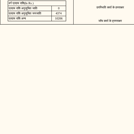
वर्ग प्रदाय राशि(In Rs.)
उपस्थिति कर्ता के हस्ताक्षर
प्रदाय राशि अनुसूचित जाति
0
प्रदाय राशि अनुसूचित जनजाति
4374
प्रदाय राशि अन्य
10206
जॉच कर्ता के ह्रस्ताक्षर