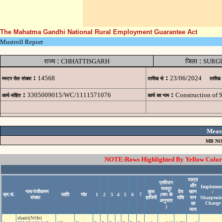
The Mahatma Gandhi National Rural Employment Guarantee Act
Mustroll Report
:
:
राज्य
CHHATTISGARH
जिला
SURG
:
:
14568
23/06/2024
मस्टर रोल संख्या
तारीख से
तारीख
:
:
3305009015/WC/1111571076
Construction of
कार्य-संहित
कार्य का नाम
Meas
MB NO
NOTE:Rows Highlighted By Yellow Color i
यात्रा
प्रतिदन
और
Implemen
मजदूर
नाम/पंजीकरण
कुल
देय
खान
/
क्र.सं.
जाति
गांव
1
2
3
4
5
6
7
(माप के
संख्या
हाजिरी
राशि
पान
Sharpeni
अनुसार
Charge
का
)
व्यय
shanti(Wife)