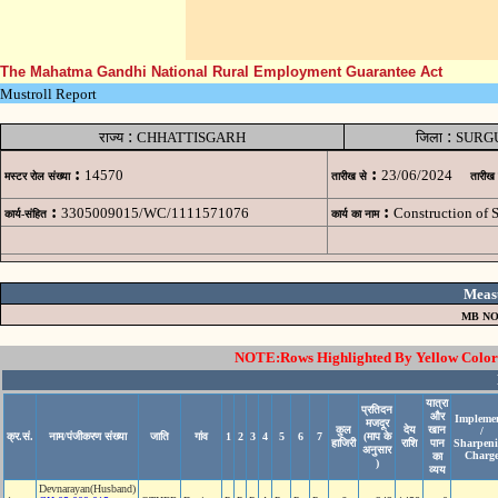
The Mahatma Gandhi National Rural Employment Guarantee Act
Mustroll Report
:
:
राज्य
CHHATTISGARH
जिला
SURG
:
:
14570
23/06/2024
मस्टर रोल संख्या
तारीख से
तारीख
:
:
3305009015/WC/1111571076
Construction of
कार्य-संहित
कार्य का नाम
Meas
MB NO
NOTE:Rows Highlighted By Yellow Color i
यात्रा
प्रतिदन
और
Impleme
मजदूर
कुल
देय
खान
/
क्र.सं.
नाम/पंजीकरण संख्या
जाति
गांव
1
2
3
4
5
6
7
(माप के
हाजिरी
राशि
पान
Sharpen
अनुसार
Charg
का
)
व्यय
Devnarayan(Husband)