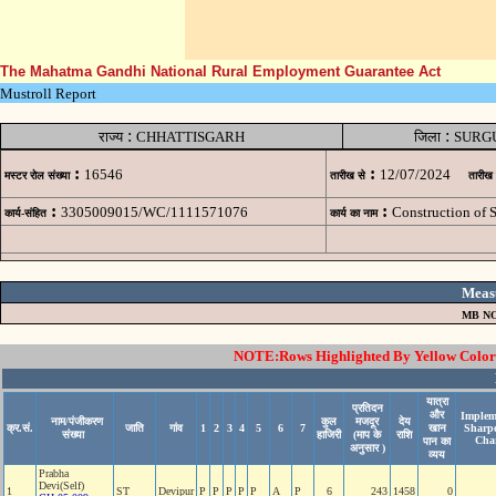
The Mahatma Gandhi National Rural Employment Guarantee Act
Mustroll Report
:
:
राज्य
CHHATTISGARH
जिला
SURG
:
:
16546
12/07/2024
मस्टर रोल संख्या
तारीख से
तारीख
:
:
3305009015/WC/1111571076
Construction of
कार्य-संहित
कार्य का नाम
Meas
MB NO
NOTE:Rows Highlighted By Yellow Color i
यात्रा
प्रतिदन
और
Implem
नाम/पंजीकरण
कुल
मजदूर
देय
क्र.सं.
जाति
गांव
1
2
3
4
5
6
7
खान
Sharp
संख्या
हाजिरी
(माप के
राशि
Cha
पान का
अनुसार )
व्यय
Prabha
Devi(Self)
1
ST
Devipur
P
P
P
P
P
A
P
6
243
1458
0