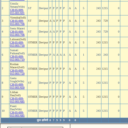
Urmila
Netam(Wife)
2
ST
Devipur
P
P
P
P
P
A
A
5
243
1215
0
CH-05-009-
015-001/691
Virendra(Self)
3
CH-05-009-
ST
Devipur
A
A
P
P
P
A
A
3
243
729
0
015-001/706
Seeta Maravi
4
CH-05-009-
ST
Devipur
A
A
P
P
P
A
A
3
243
729
0
015-001/706
Lalmani(Self)
5
CH-05-009-
OTHER
Devipur
P
P
P
P
P
A
A
5
243
1215
0
015-001/718
Sumati
Paikara(Self)
6
OTHER
Devipur
P
A
A
A
A
A
A
1
243
243
0
CH-05-009-
015-001/719
Roshan
Maravi(Self)
7
OTHER
Devipur
P
P
P
P
P
A
A
5
243
1215
0
CH-05-009-
015-001/720
Geeta
Singh(Wife)
8
ST
Devipur
P
P
P
P
P
A
A
5
243
1215
0
CH-05-009-
015-001/650
Likhan
Das(Self)
9
OTHER
Devipur
P
P
P
P
P
A
A
5
243
1215
0
CH-05-009-
015-001/685
Preeti
Das(Wife)
10
OTHER
Devipur
P
P
P
P
P
A
A
5
243
1215
0
CH-05-009-
015-001/685
कुल हाजिरी
8
7
9
9
9
0
0