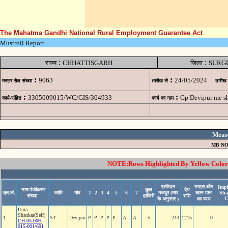
The Mahatma Gandhi National Rural Employment Guarantee Act
Mustroll Report
:
:
राज्य
CHHATTISGARH
जिला
SURG
:
:
9063
24/05/2024
मस्टर रोल संख्या
तारीख से
तारीख
:
:
3305009015/WC/GIS/304933
Gp Devipur me s
कार्य-संहित
कार्य का नाम
Meas
MB NO
NOTE:Rows Highlighted By Yellow Color i
प्रतिदन
यात्रा और
Impl
नाम/पंजीकरण
कुल
देय
क्र.सं.
जाति
गांव
1
2
3
4
5
6
7
मजदूर (माप
खान पान
Sha
संख्या
हाजिरी
राशि
C
के अनुसार )
का व्यय
Uma
Shankar(Self)
1
ST
Devipur
P
P
P
P
P
A
A
5
243
1215
0
CH-05-009-
015-001/691