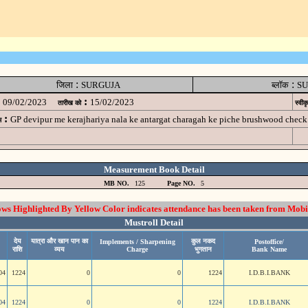
:
:
जिला
SURGUJA
ब्लॉक
SU
:
09/02/2023
15/02/2023
तारीख को
स्वीक
:
GP devipur me kerajhariya nala ke antargat charagah ke piche brushwood ch
म
Measurement Book Detail
MB NO.
125
Page NO.
5
 Highlighted By Yellow Color indicates attendance has been taken from Mobi
Mustroll Detail
देय
यात्रा और खान पान का
कुल नकद
Implements / Sharpening
Postoffice/
राशि
व्यय
Charge
भुगतान
Bank Name
04
1224
0
0
1224
I.D.B.I.BANK
04
1224
0
0
1224
I.D.B.I.BANK