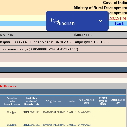
Govt. of India
Ministry of Rural Development
Department of Rural Development
06-Aug-2026 08:53:35 PM
English
Back
:
RAJPUR
पंचायत
Devipur
:
:
3305009015/2022-2023/136796/AS
16/01/2023
ृति क्रमांक
स्वीकृति दिनॉंक
eck dam nirman karya (3305009015/WC/GIS/468777)
le Devices
हस्ताक्षर/
Postoffice
Postoffice
A/c Credited
Attendance
Code/
address/
Wagelist No.
Status
अगुठे का
Date
By
Branch name
Branch code
निशान
Surajpur
IBKL0001182
3305009WL086860
Credited
24/03/2023
Surajpur
IBKL0001182
3305009WL086860
Credited
24/03/2023