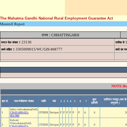
The Mahatma Gandhi National Rural Employment Guarantee Act
Mustroll Report
:
राज्य
CHHATTISGARH
:
:
23136
मस्टर रोल संख्या
तारीख से
:
3305009015/WC/GIS/468777
कार्य-संहित
कार्य का ना
NOTE:Rows
कुल
प्रतिदन मजदूर (माप के
क्र.सं.
नाम/पंजीकरण संख्या
जाति
गांव
1
2
3
4
5
6
7
हाजिरी
अनुसार )
lalita vishwakarma(Self)
1
CH-05-009-015-
OTHER
Devipur
P
P
P
P
P
P
A
6
2
001/980
Kalwati
Vishwakarma(Self)
2
OTHER
Devipur
P
P
P
P
P
P
A
6
2
CH-05-009-015-