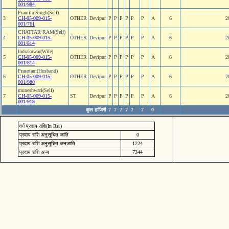
001/984
Pramila Singh(Self)
3
CH-05-009-015-
OTHER
Devipur
P
P
P
P
P
P
A
6
2
001/761
CHATTAR RAM(Self)
4
CH-05-009-015-
OTHER
Devipur
P
P
P
P
P
P
A
6
2
001/814
Indrakuwar(Wife)
5
CH-05-009-015-
OTHER
Devipur
P
P
P
P
P
P
A
6
2
001/814
Prasotam(Husband)
6
CH-05-009-015-
OTHER
Devipur
P
P
P
P
P
P
A
6
2
001/980
muneshwari(Self)
7
CH-05-009-015-
ST
Devipur
P
P
P
P
P
P
A
6
2
001/918
कुल हाजिरी
7
7
7
7
7
7
0
वर्ग प्रदाय राशि(In Rs.)
प्रदाय राशि अनुसूचित जाति
0
प्रदाय राशि अनुसूचित जनजाति
1224
प्रदाय राशि अन्य
7344