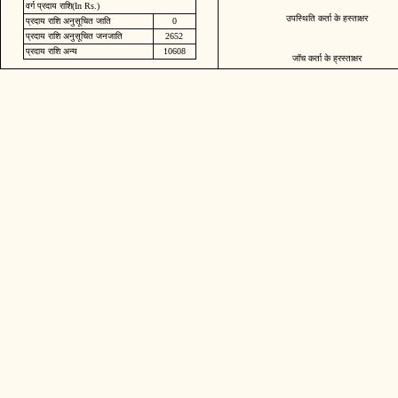
वर्ग प्रदाय राशि(In Rs.)
उपस्थिति कर्ता के हस्ताक्षर
प्रदाय राशि अनुसूचित जाति
0
प्रदाय राशि अनुसूचित जनजाति
2652
प्रदाय राशि अन्य
10608
जॉच कर्ता के ह्रस्ताक्षर