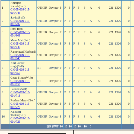
Amarjeet
Kamde(Self)
1
OTHER
Devipur
P
P
P
P
P
P
A
6
221
1326
0
CH-05-009-015-
001/748
Savita(Self)
2
CH-05-009-015-
OTHER
Devipur
P
P
P
P
P
P
A
6
221
1326
0
001/732
Sifal Ram
3
CH-05-009-015-
OTHER
Devipur
P
P
P
P
P
P
A
6
221
1326
0
001/609
Maan Mati(Self)
4
CH-05-009-015-
OTHER
Devipur
P
P
P
P
P
P
A
6
221
1326
0
001/645
Ramprasad(Husband)
5
CH-05-009-015-
OTHER
Devipur
P
P
P
P
P
P
A
6
221
1326
0
001/645
Anil kumar
singh(Self)
6
ST
Devipur
P
P
P
P
P
P
A
6
221
1326
0
CH-05-009-015-
001/650
Geeta Singh(Wife)
7
CH-05-009-015-
ST
Devipur
P
P
P
P
P
P
A
6
221
1326
0
001/650
Lalmani(Self)
8
CH-05-009-015-
OTHER
Devipur
P
P
P
P
P
P
A
6
221
1326
0
001/718
Roshan Maravi(Self)
9
CH-05-009-015-
OTHER
Devipur
P
P
P
P
P
P
A
6
221
1326
0
001/720
Kalawati
Thakur(Self)
10
OTHER
Devipur
P
P
P
P
P
P
A
6
221
1326
0
CH-05-009-015-
001/723
कुल हाजिरी
10
10
10
10
10
10
0