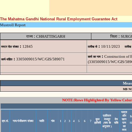
The Mahatma Gandhi National Rural Employment Guarantee Act
Mustroll Report
:
:
राज्य
CHHATTISGARH
जिला
SURG
:
:
12845
10/11/2023
मस्टर रोल संख्या
तारीख से
तारीख
:
Construction of
कार्य का नाम
:
3305009015/WC/GIS/589071
कार्य-संहित
(3305009015/WC/GIS/589
Meas
MB NO
NOTE:Rows Highlighted By Yellow Color i
यात्रा
प्रतिदन
और
I
कुल
मजदूर
देय
खान
क्र.सं.
नाम/पंजीकरण संख्या
जाति
गांव
1
2
3
4
5
6
7
हाजिरी
(माप के
राशि
पान
S
अनुसार )
का
व्यय