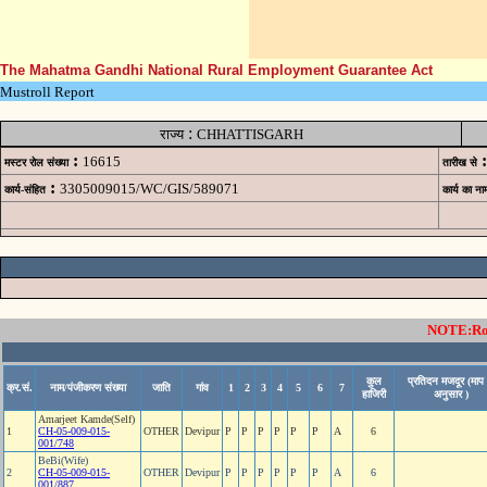
The Mahatma Gandhi National Rural Employment Guarantee Act
Mustroll Report
:
राज्य
CHHATTISGARH
:
:
16615
मस्टर रोल संख्या
तारीख से
:
3305009015/WC/GIS/589071
कार्य-संहित
कार्य का ना
NOTE:Rows
कुल
प्रतिदन मजदूर (माप 
क्र.सं.
नाम/पंजीकरण संख्या
जाति
गांव
1
2
3
4
5
6
7
हाजिरी
अनुसार )
Amarjeet Kamde(Self)
1
CH-05-009-015-
OTHER
Devipur
P
P
P
P
P
P
A
6
001/748
BeBi(Wife)
2
CH-05-009-015-
OTHER
Devipur
P
P
P
P
P
P
A
6
001/887