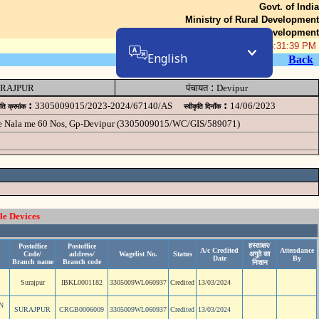
Govt. of India
Ministry of Rural Development
Department of Rural Development
06-Aug-2026 06:31:39 PM
English
Back
:
RAJPUR
पंचायत
Devipur
:
:
3305009015/2023-2024/67140/AS
14/06/2023
ृति क्रमांक
स्वीकृति दिनॉंक
he Nala me 60 Nos, Gp-Devipur (3305009015/WC/GIS/589071)
le Devices
हस्ताक्षर/
Postoffice
Postoffice
A/c Credited
Attendance
Code/
address/
Wagelist No.
Status
अगुठे का
Date
By
Branch name
Branch code
निशान
Surajpur
IBKL0001182
3305009WL060937
Credited
13/03/2024
N
SURAJPUR
CRGB0006009
3305009WL060937
Credited
13/03/2024