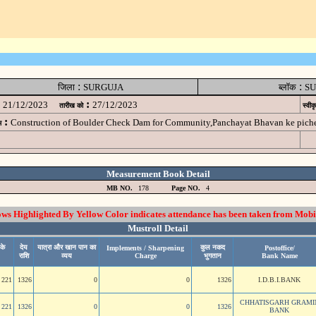
:
:
जिला
SURGUJA
ब्लॉक
SU
:
21/12/2023
27/12/2023
तारीख को
स्वीक
:
Construction of Boulder Check Dam for Community,Panchayat Bhavan ke pic
म
Measurement Book Detail
MB NO.
178
Page NO.
4
 Highlighted By Yellow Color indicates attendance has been taken from Mobi
Mustroll Detail
के
देय
यात्रा और खान पान का
कुल नकद
Implements / Sharpening
Postoffice/
राशि
व्यय
Charge
भुगतान
Bank Name
221
1326
0
0
1326
I.D.B.I.BANK
CHHATISGARH GRAMI
221
1326
0
0
1326
BANK