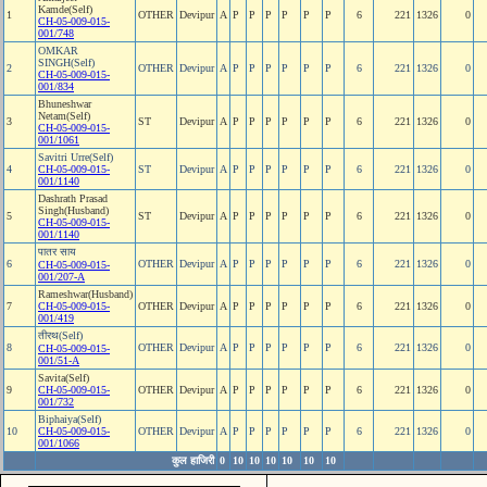
Kamde(Self)
1
OTHER
Devipur
A
P
P
P
P
P
P
6
221
1326
0
CH-05-009-015-
001/748
OMKAR
SINGH(Self)
2
OTHER
Devipur
A
P
P
P
P
P
P
6
221
1326
0
CH-05-009-015-
001/834
Bhuneshwar
Netam(Self)
3
ST
Devipur
A
P
P
P
P
P
P
6
221
1326
0
CH-05-009-015-
001/1061
Savitri Urre(Self)
4
CH-05-009-015-
ST
Devipur
A
P
P
P
P
P
P
6
221
1326
0
001/1140
Dashrath Prasad
Singh(Husband)
5
ST
Devipur
A
P
P
P
P
P
P
6
221
1326
0
CH-05-009-015-
001/1140
पातर साय
6
OTHER
Devipur
A
P
P
P
P
P
P
6
221
1326
0
CH-05-009-015-
001/207-A
Rameshwar(Husband)
7
CH-05-009-015-
OTHER
Devipur
A
P
P
P
P
P
P
6
221
1326
0
001/419
तीरथ(Self)
8
OTHER
Devipur
A
P
P
P
P
P
P
6
221
1326
0
CH-05-009-015-
001/51-A
Savita(Self)
9
CH-05-009-015-
OTHER
Devipur
A
P
P
P
P
P
P
6
221
1326
0
001/732
Biphaiya(Self)
10
CH-05-009-015-
OTHER
Devipur
A
P
P
P
P
P
P
6
221
1326
0
001/1066
कुल हाजिरी
0
10
10
10
10
10
10