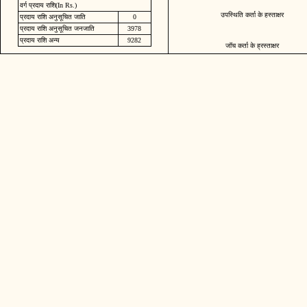
वर्ग प्रदाय राशि(In Rs.)
उपस्थिति कर्ता के हस्ताक्षर
प्रदाय राशि अनुसूचित जाति
0
प्रदाय राशि अनुसूचित जनजाति
3978
प्रदाय राशि अन्य
9282
जॉच कर्ता के ह्रस्ताक्षर