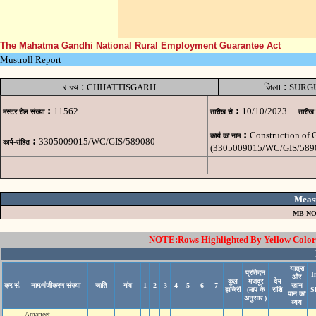
The Mahatma Gandhi National Rural Employment Guarantee Act
Mustroll Report
:
:
राज्य
CHHATTISGARH
जिला
SURG
:
:
11562
10/10/2023
मस्टर रोल संख्या
तारीख से
तारीख
:
Construction of
कार्य का नाम
:
3305009015/WC/GIS/589080
कार्य-संहित
(3305009015/WC/GIS/589
Meas
MB NO
NOTE:Rows Highlighted By Yellow Color i
यात्रा
प्रतिदन
I
और
कुल
मजदूर
देय
क्र.सं.
नाम/पंजीकरण संख्या
जाति
गांव
1
2
3
4
5
6
7
खान
हाजिरी
(माप के
राशि
S
पान का
अनुसार )
व्यय
Amarjeet