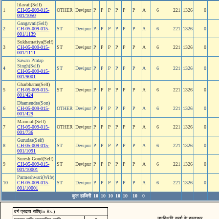
lilavati(Self)
1
CH-05-009-015-
OTHER
Devipur
P
P
P
P
P
P
A
6
221
1326
0
001/1050
Gangavati(Self)
2
CH-05-009-015-
ST
Devipur
P
P
P
P
P
P
A
6
221
1326
0
001/1139
Sukhamatiya(Self)
3
CH-05-009-015-
ST
Devipur
P
P
P
P
P
P
A
6
221
1326
0
001/1111
Sawan Pratap
Singh(Self)
4
ST
Devipur
P
P
P
P
P
P
A
6
221
1326
0
CH-05-009-015-
001/9001
Gharbharan(Self)
5
CH-05-009-015-
ST
Devipur
P
P
P
P
P
P
A
6
221
1326
0
001/424
Dhamendra(Son)
6
CH-05-009-015-
OTHER
Devipur
P
P
P
P
P
P
A
6
221
1326
0
001/429
Manmati(Self)
7
CH-05-009-015-
OTHER
Devipur
P
P
P
P
P
P
A
6
221
1326
0
001/736
Gurudas(Self)
8
CH-05-009-015-
ST
Devipur
P
P
P
P
P
P
A
6
221
1326
0
001/1091
Suresh Gond(Self)
9
CH-05-009-015-
ST
Devipur
P
P
P
P
P
P
A
6
221
1326
0
001/10001
Parmeshwari(Wife)
10
CH-05-009-015-
ST
Devipur
P
P
P
P
P
P
A
6
221
1326
0
001/10001
कुल हाजिरी
10
10
10
10
10
10
0
वर्ग प्रदाय राशि(In Rs.)
उपस्थिति कर्ता के हस्ताक्षर