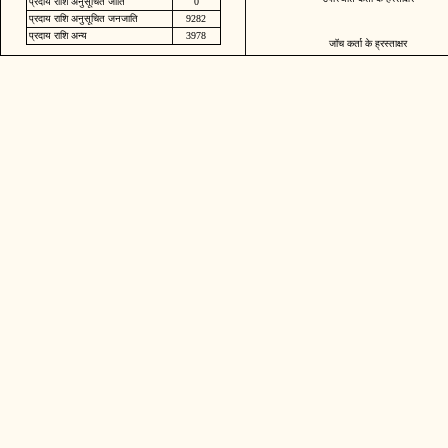
प्रदाय राशि अनुसूचित जाति
0
प्रदाय राशि अनुसूचित जनजाति
9282
प्रदाय राशि अन्य
3978
जॉच कर्ता के ह्रस्ताक्षर