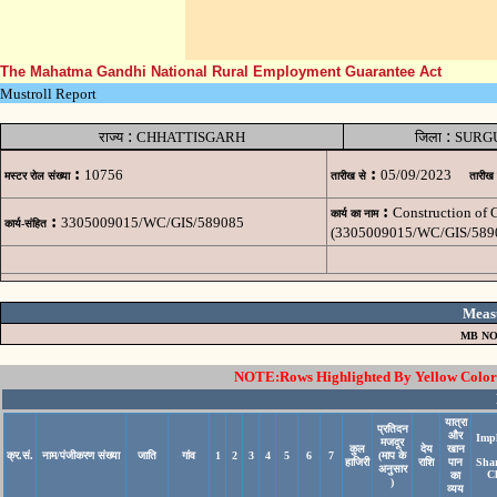
The Mahatma Gandhi National Rural Employment Guarantee Act
Mustroll Report
:
:
राज्य
CHHATTISGARH
जिला
SURG
:
:
10756
05/09/2023
मस्टर रोल संख्या
तारीख से
तारीख
:
Construction of
कार्य का नाम
:
3305009015/WC/GIS/589085
कार्य-संहित
(3305009015/WC/GIS/589
Meas
MB NO
NOTE:Rows Highlighted By Yellow Color i
यात्रा
प्रतिदन
और
Imp
मजदूर
कुल
देय
खान
क्र.सं.
नाम/पंजीकरण संख्या
जाति
गांव
1
2
3
4
5
6
7
(माप के
हाजिरी
राशि
पान
Sha
अनुसार
C
का
)
व्यय