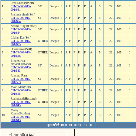
Uma Shankar(Self)
1
CH-05-009-015-
ST
Devipur
P
A
P
P
P
P
A
5
221
1105
0
001/691
Pratimar singh(Self)
2
CH-05-009-015-
ST
Devipur
P
A
P
P
P
P
A
5
221
1105
0
001/684
Nadhir Singh(Father)
3
CH-05-009-015-
ST
Devipur
P
A
P
P
P
P
A
5
221
1105
0
001/684
Likhan Das(Self)
4
CH-05-009-015-
OTHER
Devipur
P
A
P
P
P
P
A
5
221
1105
0
001/685
Dhaneshwar(Self)
5
CH-05-009-015-
OTHER
Devipur
P
A
P
P
P
P
A
5
221
1105
0
001/686
Bhuneshwar
prasad(Husband)
6
ST
Devipur
P
A
P
P
P
P
A
5
221
1105
0
CH-05-009-015-
001/533
Aravind Ram
7
CH-05-009-015-
ST
Devipur
P
A
P
P
P
P
A
5
221
1105
0
001/563
Maan Mati(Self)
8
CH-05-009-015-
OTHER
Devipur
P
A
P
P
P
P
A
5
221
1105
0
001/645
Ramprasad(Husband)
9
CH-05-009-015-
OTHER
Devipur
P
A
P
P
P
P
A
5
221
1105
0
001/645
Manoj
Kumar(Brother)
10
ST
Devipur
P
A
P
P
P
P
A
5
221
1105
0
CH-05-009-015-
001/643
कुल हाजिरी
10
0
10
10
10
10
0
वर्ग प्रदाय राशि(In Rs.)