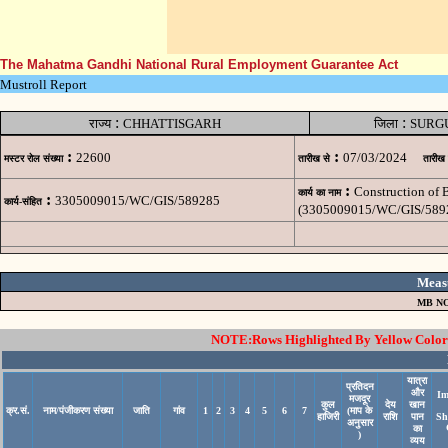
The Mahatma Gandhi National Rural Employment Guarantee Act
Mustroll Report
:
:
राज्य
CHHATTISGARH
जिला
SURG
:
:
22600
07/03/2024
मस्टर रोल संख्या
तारीख से
तारीख
:
Construction of
कार्य का नाम
:
3305009015/WC/GIS/589285
कार्य-संहित
(3305009015/WC/GIS/589
Meas
MB NO
NOTE:Rows Highlighted By Yellow Color i
यात्रा
प्रतिदन
और
Im
मजदूर
कुल
देय
खान
क्र.सं.
नाम/पंजीकरण संख्या
जाति
गांव
1
2
3
4
5
6
7
(माप के
हाजिरी
राशि
पान
Sh
अनुसार
का
)
व्यय