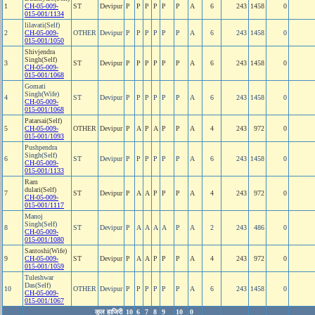
1
CH-05-009-
ST
Devipur
P
P
P
P
P
P
A
6
243
1458
0
015-001/1134
lilavati(Self)
2
CH-05-009-
OTHER
Devipur
P
P
P
P
P
P
A
6
243
1458
0
015-001/1050
Shivjendra
Singh(Self)
3
ST
Devipur
P
P
P
P
P
P
A
6
243
1458
0
CH-05-009-
015-001/1068
Gomati
Singh(Wife)
4
ST
Devipur
P
P
P
P
P
P
A
6
243
1458
0
CH-05-009-
015-001/1068
Patarsai(Self)
5
CH-05-009-
OTHER
Devipur
P
A
P
A
P
P
A
4
243
972
0
015-001/1093
Pushpendra
Singh(Self)
6
ST
Devipur
P
P
P
P
P
P
A
6
243
1458
0
CH-05-009-
015-001/1133
Ram
dulari(Self)
7
ST
Devipur
P
A
A
P
P
P
A
4
243
972
0
CH-05-009-
015-001/1117
Manoj
Singh(Self)
8
ST
Devipur
P
A
A
A
A
P
A
2
243
486
0
CH-05-009-
015-001/1080
Santoshi(Wife)
9
CH-05-009-
ST
Devipur
P
A
A
P
P
P
A
4
243
972
0
015-001/1059
Tuleshwar
Das(Self)
10
OTHER
Devipur
P
P
P
P
P
P
A
6
243
1458
0
CH-05-009-
015-001/1067
कुल हाजिरी
10
6
7
8
9
10
0