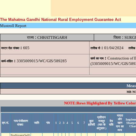
The Mahatma Gandhi National Rural Employment Guarantee Act
Mustroll Report
:
:
राज्य
CHHATTISGARH
जिला
SURG
:
:
605
01/04/2024
मस्टर रोल संख्या
तारीख से
तारीख
:
Construction of
कार्य का नाम
:
3305009015/WC/GIS/589285
कार्य-संहित
(3305009015/WC/GIS/589
Meas
MB NO
NOTE:Rows Highlighted By Yellow Color i
यात्रा
प्रतिदन
और
Impleme
नाम/पंजीकरण
कुल
मजदूर
देय
क्र.सं.
जाति
गांव
1
2
3
4
5
6
7
खान
Sharpe
संख्या
हाजिरी
(माप के
राशि
Char
पान का
अनुसार )
व्यय
Budhiyaro(Self)