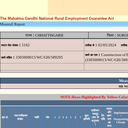
The Mahatma Gandhi National Rural Employment Guarantee Act
Mustroll Report
:
:
राज्य
CHHATTISGARH
जिला
SURG
:
:
5162
02/05/2024
मस्टर रोल संख्या
तारीख से
तारीख
:
Construction of
कार्य का नाम
:
3305009015/WC/GIS/589295
कार्य-संहित
(3305009015/WC/GIS/589
Meas
MB NO
NOTE:Rows Highlighted By Yellow Color i
यात्रा
प्रतिदन
और
Implements
मजदूर
नाम/पंजीकरण
कुल
देय
खान
/
क्र.सं.
जाति
गांव
1
2
3
4
5
6
7
(माप के
संख्या
हाजिरी
राशि
पान
Sharpening
अनुसार
Charge
का
)
व्यय