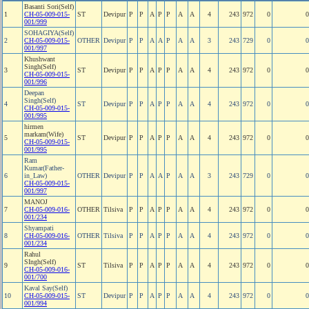
Basanti Sori(Self)
1
CH-05-009-015-
ST
Devipur
P
P
A
P
P
A
A
4
243
972
0
0
001/999
SOHAGIYA(Self)
2
CH-05-009-015-
OTHER
Devipur
P
P
A
A
P
A
A
3
243
729
0
0
001/997
Khushwant
Singh(Self)
3
ST
Devipur
P
P
A
P
P
A
A
4
243
972
0
0
CH-05-009-015-
001/996
Deepan
Singh(Self)
4
ST
Devipur
P
P
A
P
P
A
A
4
243
972
0
0
CH-05-009-015-
001/995
hirmen
markam(Wife)
5
ST
Devipur
P
P
A
P
P
A
A
4
243
972
0
0
CH-05-009-015-
001/995
Ram
Kumar(Father-
6
in_Law)
OTHER
Devipur
P
P
A
A
P
A
A
3
243
729
0
0
CH-05-009-015-
001/997
MANOJ
7
CH-05-009-016-
OTHER
Tilsiva
P
P
A
P
P
A
A
4
243
972
0
0
001/234
Shyampati
8
CH-05-009-016-
OTHER
Tilsiva
P
P
A
P
P
A
A
4
243
972
0
0
001/234
Rahul
SIngh(Self)
9
ST
Tilsiva
P
P
A
P
P
A
A
4
243
972
0
0
CH-05-009-016-
001/700
Kaval Say(Self)
10
CH-05-009-015-
ST
Devipur
P
P
A
P
P
A
A
4
243
972
0
0
001/994