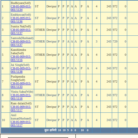
Budhiyaro(Self)
1
CH-05-009-015-
ST
Devipur
P
P
P
A
A
P
A
4
243
972
0
001/1134
Endrkuwar(Self)
2
CH-05-009-015-
ST
Devipur
P
P
P
A
A
P
A
4
243
972
0
001/1136
Sunita Nai(Self)
3
CH-05-009-015-
OTHER
Devipur
P
P
P
A
A
P
A
4
243
972
0
001/1137
Santosh(Husband)
4
CH-05-009-015-
OTHER
Devipur
P
P
A
A
A
P
A
3
243
729
0
001/1137
Kaushlendra
Sahu(Self)
5
OTHER
Devipur
P
P
P
A
A
P
A
4
243
972
0
CH-05-009-015-
001/1116
Jai Singh(Self)
6
CH-05-009-015-
ST
Devipur
P
P
P
A
A
P
A
4
243
972
0
001/1138
Pushpendra
Singh(Self)
7
ST
Devipur
P
P
P
A
A
P
A
4
243
972
0
CH-05-009-015-
001/1133
Vinita Sahu(Wife)
8
CH-05-009-015-
OTHER
Devipur
P
P
P
A
A
P
A
4
243
972
0
001/1116
Ram dulari(Self)
9
CH-05-009-015-
ST
Devipur
P
P
P
A
A
P
A
4
243
972
0
001/1117
Anil
kumar(Husband)
10
ST
Devipur
P
P
P
A
A
P
A
4
243
972
0
CH-05-009-015-
001/1117
कुल हाजिरी
10
10
9
0
0
10
0