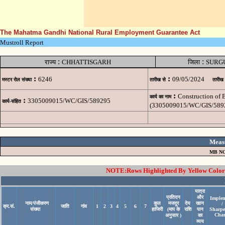
The Mahatma Gandhi National Rural Employment Guarantee Act
Mustroll Report
:
:
राज्य
CHHATTISGARH
जिला
SURG
:
:
6246
09/05/2024
मस्टर रोल संख्या
तारीख से
तारीख
:
Construction of
कार्य का नाम
:
3305009015/WC/GIS/589295
कार्य-संहित
(3305009015/WC/GIS/589
Meas
MB NO
NOTE:Rows Highlighted By Yellow Color i
यात्रा
प्रतिदन
और
Implem
नाम/पंजीकरण
कुल
मजदूर
देय
खान
/
क्र.सं.
जाति
गांव
1
2
3
4
5
6
7
संख्या
हाजिरी
(माप के
राशि
पान
Sharpe
Char
अनुसार )
का
व्यय