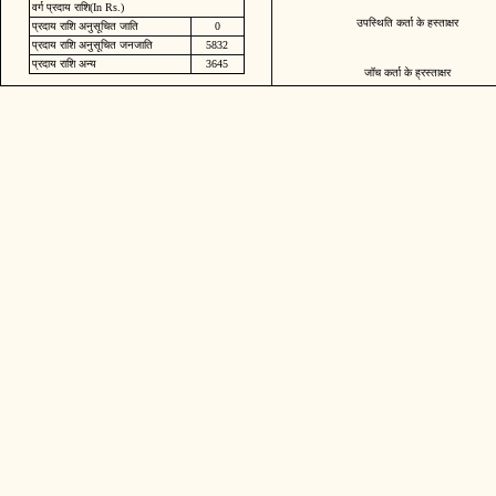
वर्ग प्रदाय राशि(In Rs.)
उपस्थिति कर्ता के हस्ताक्षर
प्रदाय राशि अनुसूचित जाति
0
प्रदाय राशि अनुसूचित जनजाति
5832
प्रदाय राशि अन्य
3645
जॉच कर्ता के ह्रस्ताक्षर