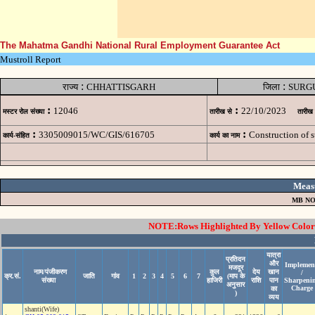
The Mahatma Gandhi National Rural Employment Guarantee Act
Mustroll Report
:
:
राज्य
CHHATTISGARH
जिला
SURG
:
:
12046
22/10/2023
मस्टर रोल संख्या
तारीख से
तारीख
:
:
3305009015/WC/GIS/616705
Construction of
कार्य-संहित
कार्य का नाम
Meas
MB NO
NOTE:Rows Highlighted By Yellow Color i
यात्रा
प्रतिदन
और
Implemen
मजदूर
नाम/पंजीकरण
कुल
देय
खान
/
क्र.सं.
जाति
गांव
1
2
3
4
5
6
7
(माप के
संख्या
हाजिरी
राशि
पान
Sharpeni
अनुसार
Charge
का
)
व्यय
shanti(Wife)