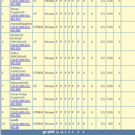
1
CH-05-009-015-
ST
Devipur
P
P
P
P
P
P
A
6
221
1326
0
001/908
Dhram
Singh(Self)
2
ST
Devipur
P
P
P
P
P
P
A
6
221
1326
0
CH-05-009-015-
001/913
Amrita(Daughter)
3
CH-05-009-015-
OTHER
Devipur
P
P
P
P
P
P
A
6
221
1326
0
001/892
MUKESH
KUMAR
4
SINGH(Self)
ST
Devipur
P
P
P
P
P
P
A
6
221
1326
0
CH-05-009-015-
001/919
TARA
SINGH(Self)
5
ST
Devipur
P
P
P
P
P
P
A
6
221
1326
0
CH-05-009-015-
001/920
URMILA
SAHU(Self)
6
OTHER
Devipur
P
P
P
P
P
X
X
5
221
1105
0
CH-05-009-015-
001/926
Manmati(Self)
7
CH-05-009-015-
ST
Devipur
P
P
P
P
P
P
A
6
221
1326
0
001/898
Sawan Pratap
Singh(Self)
8
ST
Devipur
P
P
P
P
P
P
A
6
221
1326
0
CH-05-009-015-
001/9001
Dhanmet(Self)
9
CH-05-009-015-
OTHER
Devipur
P
P
P
P
P
P
A
6
221
1326
0
001/892
मानमति
10
OTHER
Devipur
P
P
X
X
X
X
X
2
221
442
0
CH-05-009-015-
001/86
कुल हाजिरी
10
10
9
9
9
8
0