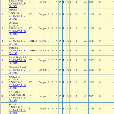
SINGH(Wife)
1
ST
Devipur
P
P
P
P
P
A
P
6
221
1326
0
CH-05-009-015-
001/931
NAVMI
SINGH(Self)
2
ST
Devipur
P
P
P
P
P
A
P
6
221
1326
0
CH-05-009-015-
001/923
DINESH
KUMAR
3
SINGH(Self)
ST
Devipur
P
P
P
P
P
A
P
6
221
1326
0
CH-05-009-015-
001/942
Sahal
4
CH-05-009-016-
OTHER
Tilsiva
P
P
P
P
P
A
P
6
221
1326
0
001/125
Sunttibai
5
CH-05-009-016-
OTHER
Tilsiva
P
P
P
P
P
A
P
6
221
1326
0
001/143
Puran Singh(Son)
6
CH-05-009-015-
ST
Devipur
P
P
P
P
P
A
P
6
221
1326
0
001/911
Duryodhan(Son)
7
CH-05-009-015-
ST
Devipur
P
P
P
P
P
A
P
6
221
1326
0
001/911
MUKESH
KUMAR
8
SINGH(Self)
ST
Devipur
P
P
P
P
P
A
P
6
221
1326
0
CH-05-009-015-
001/919
AANAND
PRASAD(Son)
9
ST
Devipur
P
P
P
P
P
A
P
6
221
1326
0
CH-05-009-015-
001/923
JELAR
SINGH(Self)
10
ST
Devipur
P
P
P
P
P
A
P
6
221
1326
0
CH-05-009-015-
001/931