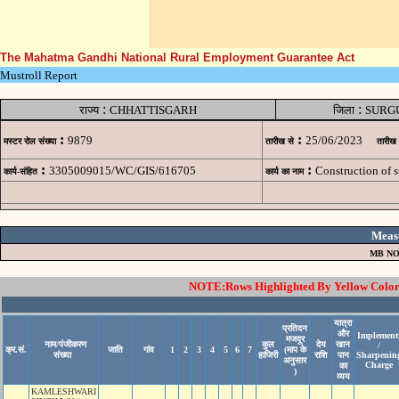
The Mahatma Gandhi National Rural Employment Guarantee Act
Mustroll Report
:
:
राज्य
CHHATTISGARH
जिला
SURG
:
:
9879
25/06/2023
मस्टर रोल संख्या
तारीख से
तारीख
:
:
3305009015/WC/GIS/616705
Construction of
कार्य-संहित
कार्य का नाम
Meas
MB NO
NOTE:Rows Highlighted By Yellow Color i
यात्रा
प्रतिदन
और
Implement
मजदूर
नाम/पंजीकरण
कुल
देय
खान
/
क्र.सं.
जाति
गांव
1
2
3
4
5
6
7
(माप के
संख्या
हाजिरी
राशि
पान
Sharpenin
अनुसार
Charge
का
)
व्यय
KAMLESHWARI