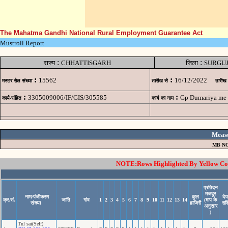
The Mahatma Gandhi National Rural Employment Guarantee Act
Mustroll Report
:
:
राज्य
CHHATTISGARH
जिला
SURGU
:
:
15562
16/12/2022
मस्टर रोल संख्या
तारीख से
तारीख
:
:
3305009006/IF/GIS/305585
Gp Dumariya me 
कार्य-संहित
कार्य का नाम
Meas
MB NO
NOTE:Rows Highlighted By Yellow Colo
प्रतिदन
मजदूर
नाम/पंजीकरण
कुल
दे
क्र.सं.
जाति
गांव
1
2
3
4
5
6
7
8
9
10
11
12
13
14
(माप के
संख्या
हाजिरी
राश
अनुसार
)
Tul sai(Self)