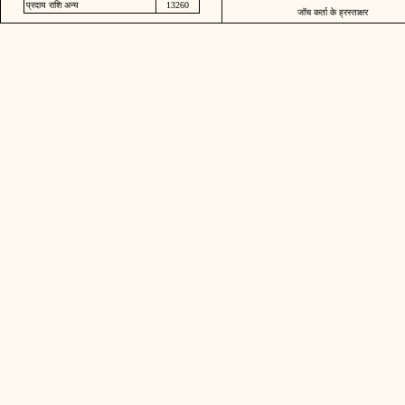
प्रदाय राशि अन्य
13260
जॉच कर्ता के ह्रस्ताक्षर