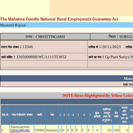
The Mahatma Gandhi National Rural Employment Guarantee Act
Mustroll Report
:
:
राज्य
CHHATTISGARH
जिला
SURGU
:
:
13346
20/11/2023
मस्टर रोल संख्या
तारीख से
तारीख
:
:
3305009008/WC/1111553052
Gp Parri Sutiya
कार्य-संहित
कार्य का नाम
Meas
MB NO
NOTE:Rows Highlighted By Yellow Color i
यात्रा
प्रतिदन
I
और
कुल
मजदूर
देय
क्र.सं.
नाम/पंजीकरण संख्या
जाति
गांव
1
2
3
4
5
6
7
खान
हाजिरी
(माप के
राशि
S
पान का
अनुसार )
व्यय
Tuleshwar(Self)
1
CH-05-009-006-
OTHER
Dumariya
A
P
P
P
P
P
P
6
221
1326
0