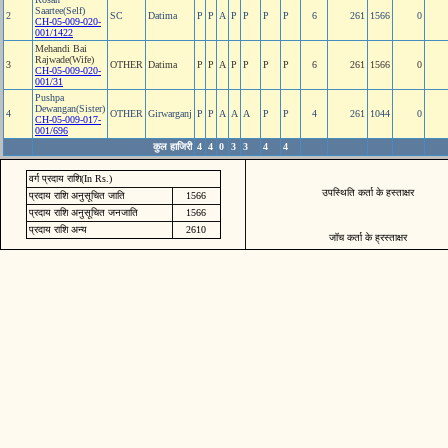
Saartee(Self)
2
SC
Datima
P
P
A
P
P
P
P
6
261
1566
0
CH-05-009-020-
001/1422
Mehandi Bai
Rajwade(Wife)
3
OTHER
Datima
P
P
A
P
P
P
P
6
261
1566
0
CH-05-009-020-
001/31
Pushpa
Dewangan(Sister)
4
OTHER
Girwarganj
P
P
A
A
A
P
P
4
261
1044
0
CH-05-009-017-
001/696
कुल हाजिरी
4
4
0
3
3
4
4
वर्ग प्रदाय राशि(In Rs.)
उपस्थिति कर्ता के हस्ताक्षर
प्रदाय राशि अनुसूचित जाति
1566
प्रदाय राशि अनुसूचित जनजाति
1566
प्रदाय राशि अन्य
2610
जॉच कर्ता के ह्रस्ताक्षर