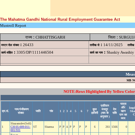
The Mahatma Gandhi National Rural Employment Guarantee Act
Mustroll Report
:
:
राज्य
CHHATTISGARH
जिला
SURGUJ
:
:
26433
14/11/2025
मस्टर रोल संख्या
तारीख से
तारीख
:
:
3305/DP/1111446504
Shaskiy Awashiy
कार्य-संहित
कार्य का नाम
Meas
MB N
NOTE:Rows Highlighted By Yellow Color i
यात्रा
प्रतिदन
और
Impl
नाम/पंजीकरण
कुल
मजदूर
देय
क्र.सं.
जाति
गांव
1
2
3
4
5
6
7
खान
Sha
संख्या
हाजिरी
(माप के
राशि
C
पान का
अनुसार )
व्यय
Shayamdev(Self)
1
CH-05-009-011-
ST
Sharma
P
P
A
P
P
P
P
6
261
1566
0
001/931
Rosan