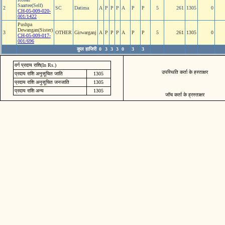
Saartee(Self)
2
SC
Datima
A
P
P
P
A
P
P
5
261
1305
0
CH-05-009-020-
001/1422
Pushpa
Dewangan(Sister)
3
OTHER
Girwarganj
A
P
P
P
A
P
P
5
261
1305
0
CH-05-009-017-
001/696
कुल हाजिरी
0
3
3
3
0
3
3
वर्ग प्रदाय राशि(In Rs.)
उपस्थिति कर्ता के हस्ताक्षर
प्रदाय राशि अनुसूचित जाति
1305
प्रदाय राशि अनुसूचित जनजाति
1305
प्रदाय राशि अन्य
1305
जॉच कर्ता के ह्रस्ताक्षर