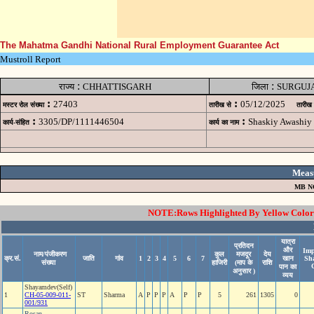
The Mahatma Gandhi National Rural Employment Guarantee Act
Mustroll Report
:
:
राज्य
CHHATTISGARH
जिला
SURGUJ
:
:
27403
05/12/2025
मस्टर रोल संख्या
तारीख से
तारीख
:
:
3305/DP/1111446504
Shaskiy Awashiy
कार्य-संहित
कार्य का नाम
Meas
MB N
NOTE:Rows Highlighted By Yellow Color i
यात्रा
प्रतिदन
और
Imp
नाम/पंजीकरण
कुल
मजदूर
देय
क्र.सं.
जाति
गांव
1
2
3
4
5
6
7
खान
Sh
संख्या
हाजिरी
(माप के
राशि
पान का
अनुसार )
व्यय
Shayamdev(Self)
1
CH-05-009-011-
ST
Sharma
A
P
P
P
A
P
P
5
261
1305
0
001/931
Rosan