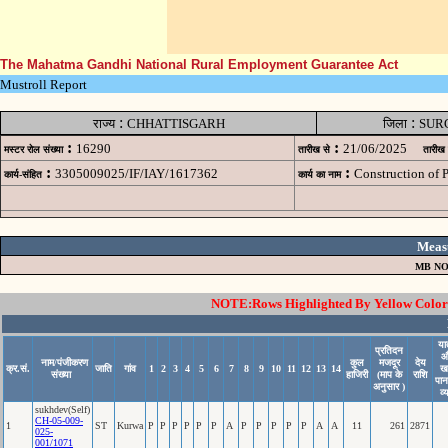
The Mahatma Gandhi National Rural Employment Guarantee Act
Mustroll Report
:
:
राज्य
CHHATTISGARH
जिला
SUR
:
:
16290
21/06/2025
मस्टर रोल संख्या
तारीख से
तारीख
:
:
3305009025/IF/IAY/1617362
Construction of
कार्य-संहित
कार्य का नाम
Meas
MB NO
NOTE:Rows Highlighted By Yellow Color i
यात
प्रतिदन
औ
नाम/पंजीकरण
कुल
मजदूर
देय
क्र.सं.
जाति
गांव
1
2
3
4
5
6
7
8
9
10
11
12
13
14
ख
संख्या
हाजिरी
(माप के
राशि
पान
अनुसार )
व्
sukhdev(Self)
CH-05-009-
1
ST
Kurwa
P
P
P
P
P
P
A
P
P
P
P
P
A
A
11
261
2871
025-
001/1071