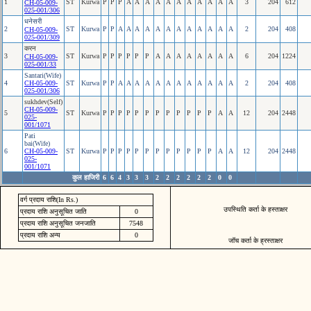
1
ST
Kurwa
P
P
P
A
A
A
A
A
A
A
A
A
A
A
3
204
612
CH-05-009-
025-001/306
धनेसरी
2
ST
Kurwa
P
P
A
A
A
A
A
A
A
A
A
A
A
A
2
204
408
CH-05-009-
025-001/309
करन
3
ST
Kurwa
P
P
P
P
P
P
A
A
A
A
A
A
A
A
6
204
1224
CH-05-009-
025-001/33
Santari(Wife)
4
CH-05-009-
ST
Kurwa
P
P
A
A
A
A
A
A
A
A
A
A
A
A
2
204
408
025-001/306
sukhdev(Self)
CH-05-009-
5
ST
Kurwa
P
P
P
P
P
P
P
P
P
P
P
P
A
A
12
204
2448
025-
001/1071
Pati
bai(Wife)
6
CH-05-009-
ST
Kurwa
P
P
P
P
P
P
P
P
P
P
P
P
A
A
12
204
2448
025-
001/1071
कुल हाजिरी
6
6
4
3
3
3
2
2
2
2
2
2
0
0
वर्ग प्रदाय राशि(In Rs.)
उपस्थिति कर्ता के हस्ताक्षर
प्रदाय राशि अनुसूचित जाति
0
प्रदाय राशि अनुसूचित जनजाति
7548
प्रदाय राशि अन्य
0
जॉच कर्ता के ह्रस्ताक्षर