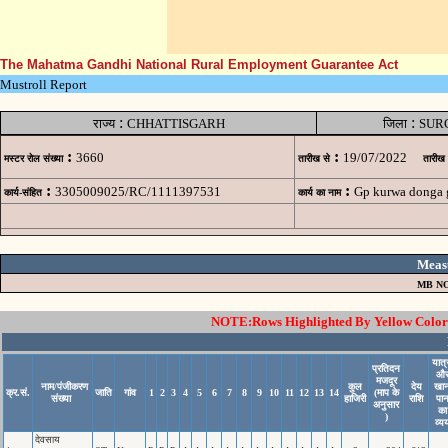
The Mahatma Gandhi National Rural Employment Guarantee Act
Mustroll Report
:
:
राज्य
CHHATTISGARH
जिला
SUR
:
:
3660
19/07/2022
मस्टर रोल संख्या
तारीख से
तारीख
:
:
3305009025/RC/1111397531
Gp kurwa donga 
कार्य-संहित
कार्य का नाम
Meas
MB NO
NOTE:Rows Highlighted By Yellow Color i
यात्
प्रतिदन
औ
मजदूर
नाम/पंजीकरण
कुल
देय
खा
क्र.सं.
जाति
गांव
1
2
3
4
5
6
7
8
9
10
11
12
13
14
(माप के
संख्या
हाजिरी
राशि
पा
अनुसार
का
)
व्य
देवसाय