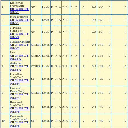
Kaoleshwar
Prasad(Self)
1
ST
Lanchi
P
P
A
P
P
P
P
6
243
1458
0
0
CH-05-009-074-
001/577
Indrakuvar(Wife)
2
CH-05-009-074-
ST
Lanchi
P
P
A
P
P
P
P
6
243
1458
0
0
001/577
Shivparas
Singh(Self)
3
ST
Lanchi
P
P
A
P
P
P
P
6
243
1458
0
0
CH-05-009-074-
001/570
Sonkunavar(Self)
4
CH-05-009-074-
OTHER
Lanchi
P
P
A
P
P
P
P
6
243
1458
0
0
001/574
kalmet
5
CH-05-009-074-
OTHER
Lanchi
P
P
A
P
P
P
P
6
243
1458
0
0
001/58-A
shvkumar
6
CH-05-009-074-
OTHER
Lanchi
P
P
A
P
P
P
P
6
243
1458
0
0
001/58-A
Prabodhan
Singh(Self)
7
ST
Lanchi
P
A
A
P
P
A
A
3
243
729
0
0
CH-05-009-074-
001/584
Kamlesh
Kumar(Son)
8
OTHER
Lanchi
P
P
A
P
P
P
P
6
243
1458
0
0
CH-05-009-074-
001/574
Hemchand
Singh(Self)
9
ST
Lanchi
P
P
A
A
A
A
A
2
243
486
0
0
CH-05-009-074-
001/578
Ramchandr
Singh(Brother)
10
ST
Lanchi
P
P
A
A
A
A
A
2
243
486
0
0
CH-05-009-074-
001/578