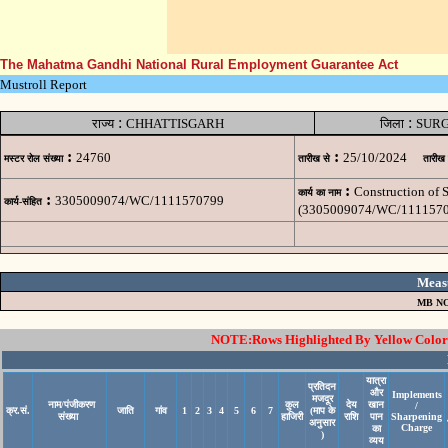
The Mahatma Gandhi National Rural Employment Guarantee Act
Mustroll Report
:
:
राज्य
CHHATTISGARH
जिला
SUR
:
:
24760
25/10/2024
मस्टर रोल संख्या
तारीख से
तारीख
:
Construction of
कार्य का नाम
:
3305009074/WC/1111570799
कार्य-संहित
(3305009074/WC/1111570
Meas
MB NO
NOTE:Rows Highlighted By Yellow Color i
यात्रा
प्रतिदन
और
Implements
मजदूर
नाम/पंजीकरण
कुल
देय
खान
/
क्र.सं.
जाति
गांव
1
2
3
4
5
6
7
(माप के
संख्या
हाजिरी
राशि
पान
Sharpening
अनुसार
Charge
का
)
व्यय