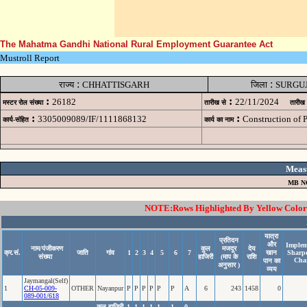
The Mahatma Gandhi National Rural Employment Guarantee Act
Mustroll Report
:
:
राज्य
CHHATTISGARH
जिला
SURGU
:
:
26182
22/11/2024
मस्टर रोल संख्या
तारीख से
तारीख
:
:
3305009089/IF/1111868132
Construction of
कार्य-संहित
कार्य का नाम
Meas
MB N
NOTE:Rows Highlighted By Yellow Color i
यात्रा
प्रतिदन
और
Implem
नाम/पंजीकरण
कुल
मजदूर
देय
क्र.सं.
जाति
गांव
1
2
3
4
5
6
7
खान
Sharp
संख्या
हाजिरी
(माप के
राशि
Cha
पान का
अनुसार )
व्यय
Jaymangal(Self)
1
CH-05-009-
OTHER
Nayanpur
P
P
P
P
P
P
A
6
243
1458
0
089-001/618
कुल हाजिरी
1
1
1
1
1
1
0