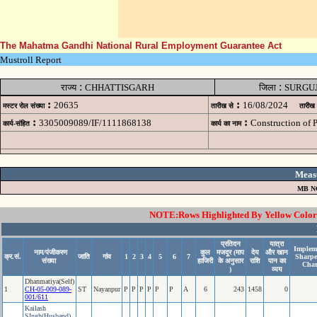
The Mahatma Gandhi National Rural Employment Guarantee Act
Mustroll Report
:
:
राज्य
CHHATTISGARH
जिला
SURGU
:
:
20635
16/08/2024
मस्टर रोल संख्या
तारीख से
तारीख
:
:
3305009089/IF/1111868138
Construction of
कार्य-संहित
कार्य का नाम
Meas
MB N
NOTE:Rows Highlighted By Yellow Color i
प्रतिदन
यात्रा
Impleme
नाम/पंजीकरण
कुल
मजदूर (माप
देय
और खान
क्र.सं.
जाति
गांव
1
2
3
4
5
6
7
Sharpe
संख्या
हाजिरी
के अनुसार
राशि
पान का
Char
)
व्यय
Dhanmatiya(Self)
1
CH-05-009-089-
ST
Nayanpur
P
P
P
P
P
P
A
6
243
1458
0
001/611
Kailash
SIngh(Husband)