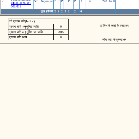
2
ST
Nayanpur
P
P
P
P
P
P
A
6
243
1458
0
CH-05-009-089-
001/611
कुल हाजिरी
2
2
2
2
2
2
0
वर्ग प्रदाय राशि(In Rs.)
उपस्थिति कर्ता के हस्ताक्षर
प्रदाय राशि अनुसूचित जाति
0
प्रदाय राशि अनुसूचित जनजाति
2916
प्रदाय राशि अन्य
0
जॉच कर्ता के ह्रस्ताक्षर