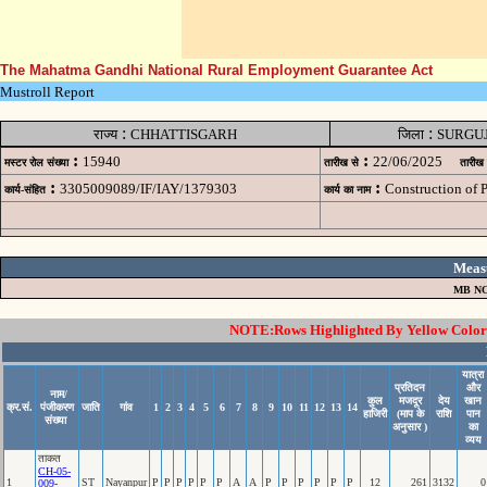
The Mahatma Gandhi National Rural Employment Guarantee Act
Mustroll Report
:
:
राज्य
CHHATTISGARH
जिला
SURGU
:
:
15940
22/06/2025
मस्टर रोल संख्या
तारीख से
तारीख
:
:
3305009089/IF/IAY/1379303
Construction of
कार्य-संहित
कार्य का नाम
Meas
MB NO
NOTE:Rows Highlighted By Yellow Color i
यात्रा
प्रतिदन
और
नाम/
कुल
मजदूर
देय
खान
क्र.सं.
पंजीकरण
जाति
गांव
1
2
3
4
5
6
7
8
9
10
11
12
13
14
हाजिरी
(माप के
राशि
पान
संख्या
अनुसार )
का
व्यय
ताकत
CH-05-
1
ST
Nayanpur
P
P
P
P
P
P
A
A
P
P
P
P
P
P
12
261
3132
0
009-