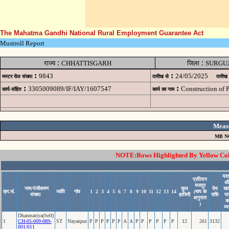
The Mahatma Gandhi National Rural Employment Guarantee Act
Mustroll Report
:
:
राज्य
CHHATTISGARH
जिला
SURGU
:
:
9843
24/05/2025
मस्टर रोल संख्या
तारीख से
तारीख
:
:
3305009089/IF/IAY/1607547
Construction of
कार्य-संहित
कार्य का नाम
Meas
MB N
NOTE:Rows Highlighted By Yellow Color
यात
प्रतिदन
औ
मजदूर
नाम/पंजीकरण
कुल
देय
खा
क्र.सं.
जाति
गांव
1
2
3
4
5
6
7
8
9
10
11
12
13
14
(माप के
संख्या
हाजिरी
राशि
पा
अनुसार
क
)
व्
Dhanmatiya(Self)
1
CH-05-009-089-
ST
Nayanpur
P
P
P
P
P
P
A
A
P
P
P
P
P
P
12
261
3132
001/611