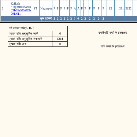
Kailash
SIngh(Husband)
2
ST
Nayanpur
P
P
P
P
P
P
A
A
P
P
P
P
P
P
12
261
3132
CH-05-009-089-
001/611
कुल हाजिरी
2
2
2
2
2
2
0
0
2
2
2
2
2
2
वर्ग प्रदाय राशि(In Rs.)
उपस्थिति कर्ता के हस्ताक्षर
प्रदाय राशि अनुसूचित जाति
0
प्रदाय राशि अनुसूचित जनजाति
6264
प्रदाय राशि अन्य
0
जॉच कर्ता के ह्रस्ताक्षर