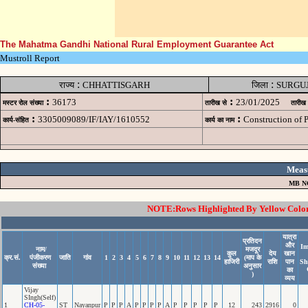
The Mahatma Gandhi National Rural Employment Guarantee Act
Mustroll Report
:
:
राज्य
CHHATTISGARH
जिला
SURGU
:
:
36173
23/01/2025
मस्टर रोल संख्या
तारीख से
तारीख
:
:
3305009089/IF/IAY/1610552
Construction of
कार्य-संहित
कार्य का नाम
Meas
MB N
NOTE:Rows Highlighted By Yellow Color i
यात्रा
प्रतिदन
और
Im
नाम/
मजदूर
कुल
देय
खान
क्र.सं.
पंजीकरण
जाति
गांव
1
2
3
4
5
6
7
8
9
10
11
12
13
14
(माप के
हाजिरी
राशि
पान
Sh
संख्या
अनुसार
का
)
व्यय
Vijay
SIngh(Self)
1
CH-05-
ST
Nayanpur
P
P
P
A
P
P
P
P
A
P
P
P
P
P
12
243
2916
0