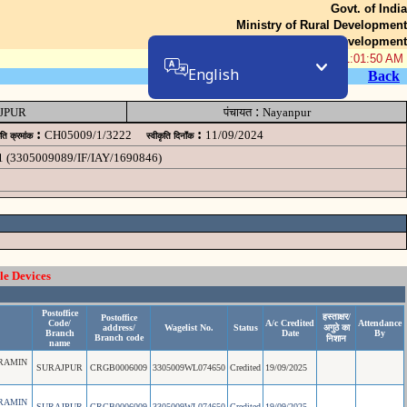
Govt. of India
Ministry of Rural Development
Department of Rural Development
08-Aug-2026 01:01:50 AM
English
Back
:
JPUR
पंचायत
Nayanpur
:
:
CH05009/1/3222
11/09/2024
ृति क्रमांक
स्वीकृति दिनॉंक
1 (3305009089/IF/IAY/1690846)
le Devices
Postoffice
हस्ताक्षर/
Postoffice
Code/
A/c Credited
Attendance
address/
Wagelist No.
Status
अगुठे का
Branch
Date
By
Branch code
निशान
name
RAMIN
SURAJPUR
CRGB0006009
3305009WL074650
Credited
19/09/2025
RAMIN
SURAJPUR
CRGB0006009
3305009WL074650
Credited
19/09/2025