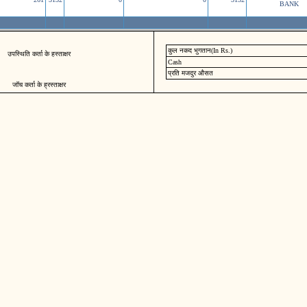
BANK
कुल नकद भुगतान(In Rs.)
उपस्थिति कर्ता के हस्ताक्षर
Cash
प्रति मजदुर औसत
जॉच कर्ता के ह्रस्ताक्षर