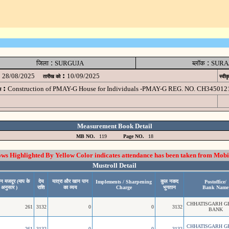
:
:
जिला
SURGUJA
ब्लॉक
SURA
:
28/08/2025
10/09/2025
तारीख को
स्वीक
:
Construction of PMAY-G House for Individuals -PMAY-G REG. NO. CH345012
म
Measurement Book Detail
MB NO.
119
Page NO.
18
 Highlighted By Yellow Color indicates attendance has been taken from Mobi
Mustroll Detail
दन मजदूर (माप के
देय
यात्रा और खान पान
कुल नकद
Implements / Sharpening
Postoffice/
अनुसार )
राशि
का व्यय
Charge
भुगतान
Bank Name
CHHATISGARH G
261
3132
0
0
3132
BANK
CHHATISGARH G
261
3132
0
0
3132