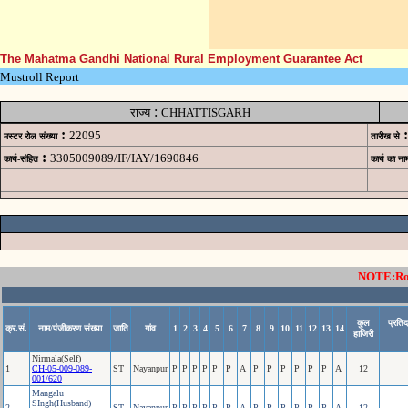
The Mahatma Gandhi National Rural Employment Guarantee Act
Mustroll Report
:
राज्य
CHHATTISGARH
:
:
22095
मस्टर रोल संख्या
तारीख से
:
3305009089/IF/IAY/1690846
कार्य-संहित
कार्य का ना
NOTE:Rows
कुल
प्रति
क्र.सं.
नाम/पंजीकरण संख्या
जाति
गांव
1
2
3
4
5
6
7
8
9
10
11
12
13
14
हाजिरी
Nirmala(Self)
1
CH-05-009-089-
ST
Nayanpur
P
P
P
P
P
P
A
P
P
P
P
P
P
A
12
001/620
Mangalu
SIngh(Husband)
2
ST
Nayanpur
P
P
P
P
P
P
A
P
P
P
P
P
P
A
12