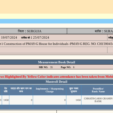
:
:
जिला
SURGUJA
ब्लॉक
SURA
:
19/07/2024
25/07/2024
तारीख को
स्वीक
:
Construction of PMAY-G House for Individuals -PMAY-G REG. NO. CH159045
म
Measurement Book Detail
MB NO.
35
Page NO.
6
 Highlighted By Yellow Color indicates attendance has been taken from Mobi
Mustroll Detail
देय
यात्रा और खान पान का
कुल नकद
Implements / Sharpening
Postoffice/
राशि
व्यय
Charge
भुगतान
Bank Name
CHHATISGARH GRAMIN
3
1458
0
0
1458
BANK