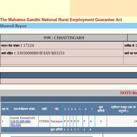
The Mahatma Gandhi National Rural Employment Guarantee Act
Mustroll Report
:
राज्य
CHHATTISGARH
:
:
17224
मस्टर रोल संख्या
तारीख से
:
3305009089/IF/IAY/803253
कार्य-संहित
कार्य का ना
NOTE:Rows
कुल
प्रतिदन मजदूर (माप के
क्र.सं.
नाम/पंजीकरण संख्या
जाति
गांव
1
2
3
4
5
6
7
हाजिरी
अनुसार )
Suresh Kumar(Self)
1
CH-05-009-089-
OTHER
Nayanpur
P
P
P
P
P
P
A
6
24
001/626
कुल हाजिरी
1
1
1
1
1
1
0