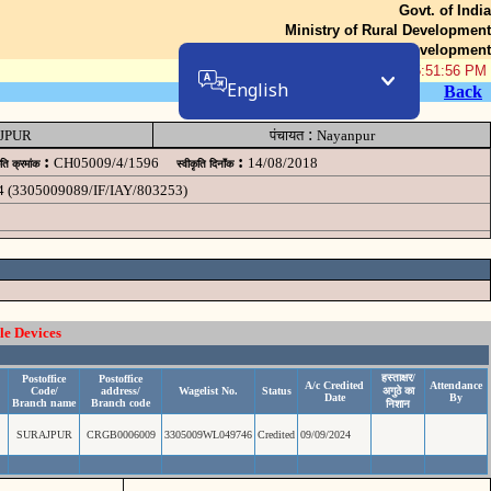
Govt. of India
Ministry of Rural Development
Department of Rural Development
06-Aug-2026 05:51:56 PM
English
Back
:
JPUR
पंचायत
Nayanpur
:
:
CH05009/4/1596
14/08/2018
ृति क्रमांक
स्वीकृति दिनॉंक
4 (3305009089/IF/IAY/803253)
le Devices
हस्ताक्षर/
Postoffice
Postoffice
A/c Credited
Attendance
Code/
address/
Wagelist No.
Status
अगुठे का
Date
By
Branch name
Branch code
निशान
SURAJPUR
CRGB0006009
3305009WL049746
Credited
09/09/2024