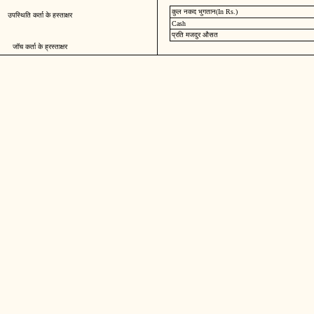
कुल नकद भुगतान(In Rs.)
उपस्थिति कर्ता के हस्ताक्षर
Cash
प्रति मजदुर औसत
जॉच कर्ता के ह्रस्ताक्षर