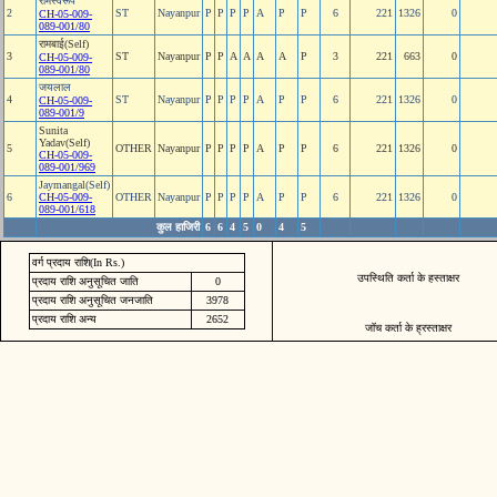
रामस्‍वरूप
2
ST
Nayanpur
P
P
P
P
A
P
P
6
221
1326
0
CH-05-009-
089-001/80
रामबाई(Self)
3
ST
Nayanpur
P
P
A
A
A
A
P
3
221
663
0
CH-05-009-
089-001/80
जयलाल
4
ST
Nayanpur
P
P
P
P
A
P
P
6
221
1326
0
CH-05-009-
089-001/9
Sunita
Yadav(Self)
5
OTHER
Nayanpur
P
P
P
P
A
P
P
6
221
1326
0
CH-05-009-
089-001/969
Jaymangal(Self)
6
CH-05-009-
OTHER
Nayanpur
P
P
P
P
A
P
P
6
221
1326
0
089-001/618
कुल हाजिरी
6
6
4
5
0
4
5
वर्ग प्रदाय राशि(In Rs.)
उपस्थिति कर्ता के हस्ताक्षर
प्रदाय राशि अनुसूचित जाति
0
प्रदाय राशि अनुसूचित जनजाति
3978
प्रदाय राशि अन्य
2652
जॉच कर्ता के ह्रस्ताक्षर