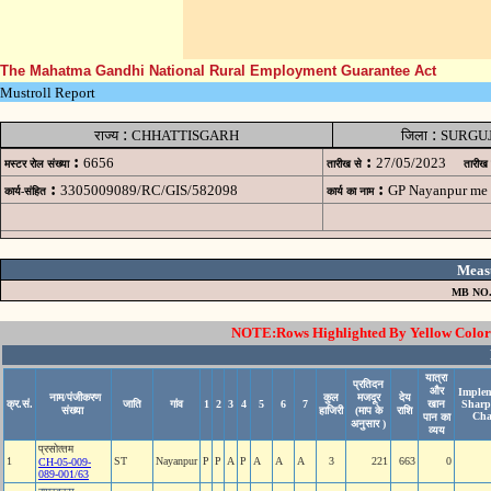
The Mahatma Gandhi National Rural Employment Guarantee Act
Mustroll Report
:
:
राज्य
CHHATTISGARH
जिला
SURGU
:
:
6656
27/05/2023
मस्टर रोल संख्या
तारीख से
तारीख
:
:
3305009089/RC/GIS/582098
GP Nayanpur me 
कार्य-संहित
कार्य का नाम
Meas
MB NO
NOTE:Rows Highlighted By Yellow Color i
यात्रा
प्रतिदन
और
Implem
नाम/पंजीकरण
कुल
मजदूर
देय
क्र.सं.
जाति
गांव
1
2
3
4
5
6
7
खान
Sharp
संख्या
हाजिरी
(माप के
राशि
Cha
पान का
अनुसार )
व्यय
प्रसोत्‍तम
1
ST
Nayanpur
P
P
A
P
A
A
A
3
221
663
0
CH-05-009-
089-001/63