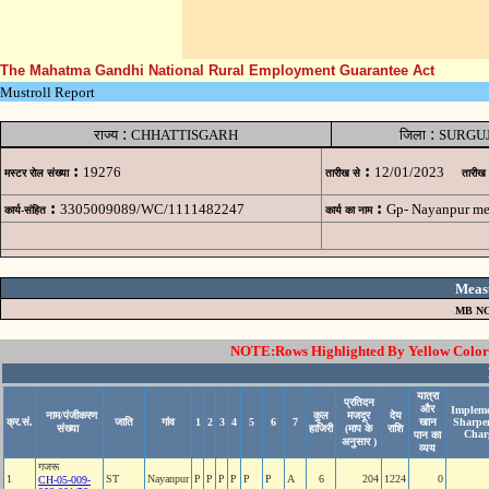
The Mahatma Gandhi National Rural Employment Guarantee Act
Mustroll Report
:
:
राज्य
CHHATTISGARH
जिला
SURGU
:
:
19276
12/01/2023
मस्टर रोल संख्या
तारीख से
तारीख
:
:
3305009089/WC/1111482247
Gp- Nayanpur me
कार्य-संहित
कार्य का नाम
Meas
MB NO
NOTE:Rows Highlighted By Yellow Color i
यात्रा
प्रतिदन
और
Impleme
नाम/पंजीकरण
कुल
मजदूर
देय
क्र.सं.
जाति
गांव
1
2
3
4
5
6
7
खान
Sharpe
संख्या
हाजिरी
(माप के
राशि
Char
पान का
अनुसार )
व्यय
गजरू
1
ST
Nayanpur
P
P
P
P
P
P
A
6
204
1224
0
CH-05-009-