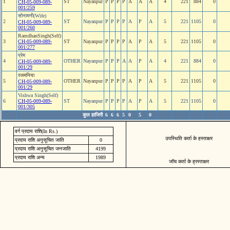
1
ST
Nayanpur
P
P
P
P
A
A
A
4
221
884
0
CH-05-009-089-
001/259
सोनामनी(Wife)
2
ST
Nayanpur
P
P
P
P
A
P
A
5
221
1105
0
CH-05-009-089-
001/260
RamdhanSingh(Self)
3
CH-05-009-089-
ST
Nayanpur
P
P
P
P
A
P
A
5
221
1105
0
001/277
प्रेम
4
OTHER
Nayanpur
P
P
P
A
A
P
A
4
221
884
0
CH-05-009-089-
001/29
रजमनिया
5
OTHER
Nayanpur
P
P
P
P
A
P
A
5
221
1105
0
CH-05-009-089-
001/29
Vishwa Singh(Self)
6
CH-05-009-089-
ST
Nayanpur
P
P
P
P
A
P
A
5
221
1105
0
001/305
कुल हाजिरी
6
6
6
5
0
5
0
वर्ग प्रदाय राशि(In Rs.)
उपस्थिति कर्ता के हस्ताक्षर
प्रदाय राशि अनुसूचित जाति
0
प्रदाय राशि अनुसूचित जनजाति
4199
प्रदाय राशि अन्य
1989
जॉच कर्ता के ह्रस्ताक्षर