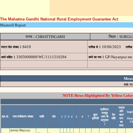
The Mahatma Gandhi National Rural Employment Guarantee Act
Mustroll Report
:
:
राज्य
CHHATTISGARH
जिला
SURGU
:
:
8419
10/06/2023
मस्टर रोल संख्या
तारीख से
तारीख
:
:
3305009089/WC/1111510294
GP-Nayanpur me 
कार्य-संहित
कार्य का नाम
Meas
MB NO
NOTE:Rows Highlighted By Yellow Color i
यात्रा
प्रतिदन
और
Impl
मजदूर
कुल
देय
खान
क्र.सं.
नाम/पंजीकरण संख्या
जाति
गांव
1
2
3
4
5
6
7
(माप के
हाजिरी
राशि
पान
Shar
अनुसार
Ch
का
)
व्यय
बलभद्र सिंह(Self)