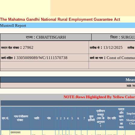
The Mahatma Gandhi National Rural Employment Guarantee Act
Mustroll Report
:
:
राज्य
CHHATTISGARH
जिला
SURGU
:
:
27962
13/12/2025
मस्टर रोल संख्या
तारीख से
तारीख
:
:
3305009089/WC/1111570738
Const of Commun
कार्य-संहित
कार्य का नाम
Meas
MB N
NOTE:Rows Highlighted By Yellow Color i
यात्रा
प्रतिदन
और
Imple
मजदूर
नाम/पंजीकरण
कुल
खान
/
क्र.सं.
जाति
गांव
1
2
3
4
5
6
7
(माप के
देय राशि
संख्या
हाजिरी
पान
Sharp
अनुसार
Cha
का
)
व्यय
रामस्‍वरूप