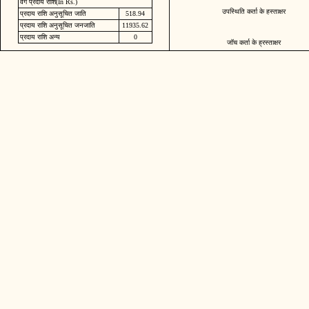
वर्ग प्रदाय राशि(In Rs.)
उपस्थिति कर्ता के हस्ताक्षर
प्रदाय राशि अनुसूचित जाति
518.94
प्रदाय राशि अनुसूचित जनजाति
11935.62
प्रदाय राशि अन्य
0
जॉच कर्ता के ह्रस्ताक्षर