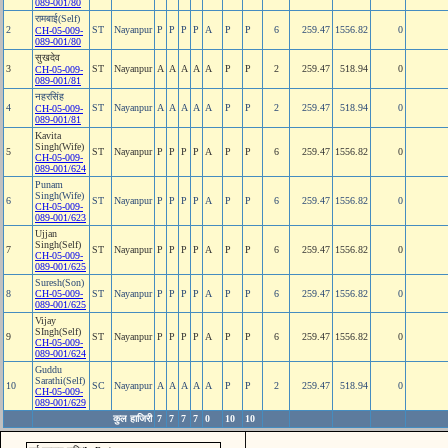
089-001/80
रामबाई(Self)
2
ST
Nayanpur
P
P
P
P
A
P
P
6
259.47
1556.82
0
CH-05-009-
089-001/80
सुखदेव
3
ST
Nayanpur
A
A
A
A
A
P
P
2
259.47
518.94
0
CH-05-009-
089-001/81
नहरसिंह
4
ST
Nayanpur
A
A
A
A
A
P
P
2
259.47
518.94
0
CH-05-009-
089-001/81
Kavita
Singh(Wife)
5
ST
Nayanpur
P
P
P
P
A
P
P
6
259.47
1556.82
0
CH-05-009-
089-001/624
Punam
Singh(Wife)
6
ST
Nayanpur
P
P
P
P
A
P
P
6
259.47
1556.82
0
CH-05-009-
089-001/623
Ujjan
Singh(Self)
7
ST
Nayanpur
P
P
P
P
A
P
P
6
259.47
1556.82
0
CH-05-009-
089-001/625
Suresh(Son)
8
CH-05-009-
ST
Nayanpur
P
P
P
P
A
P
P
6
259.47
1556.82
0
089-001/625
Vijay
SIngh(Self)
9
ST
Nayanpur
P
P
P
P
A
P
P
6
259.47
1556.82
0
CH-05-009-
089-001/624
Guddu
Sarathi(Self)
10
SC
Nayanpur
A
A
A
A
A
P
P
2
259.47
518.94
0
CH-05-009-
089-001/629
कुल हाजिरी
7
7
7
7
0
10
10