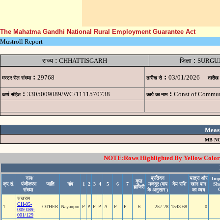
The Mahatma Gandhi National Rural Employment Guarantee Act
Mustroll Report
:
:
राज्य
CHHATTISGARH
जिला
SURGU
:
:
29768
03/01/2026
मस्टर रोल संख्या
तारीख से
तारीख
:
:
3305009089/WC/1111570738
Const of Commun
कार्य-संहित
कार्य का नाम
Meas
MB NO
NOTE:Rows Highlighted By Yellow Color i
नाम/
प्रतिदन
यात्रा और
Imp
कुल
क्र.सं.
पंजीकरण
जाति
गांव
1
2
3
4
5
6
7
मजदूर (माप
देय राशि
खान पान
Sh
हाजिरी
संख्या
के अनुसार )
का व्यय
सखराम
CH-05-
1
OTHER
Nayanpur
P
P
P
P
A
P
P
6
257.28
1543.68
0
009-089-
001/129