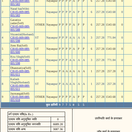
1
CH-05-009-089-
ST
Nayanpur
P
P
P
P
A
P
P
6
257.28
1543.68
0
001/583
Narad bai(Wife)
2
CH-05-009-089-
ST
Nayanpur
P
P
P
P
A
P
P
6
257.28
1543.68
0
001/583
Gavatiya
yadav(Self)
3
OTHER
Nayanpur
P
P
P
P
A
P
P
6
257.28
1543.68
0
CH-05-009-089-
001/588
Shyamlal(Husband)
4
CH-05-009-089-
ST
Nayanpur
P
P
P
A
A
A
A
3
257.28
771.84
0
001/598
Jiren Bai(Self)
5
CH-05-009-089-
ST
Nayanpur
P
P
P
P
A
P
P
6
257.28
1543.68
0
001/600
Rita SIngh(Self)
6
CH-05-009-089-
ST
Nayanpur
P
P
P
A
A
A
A
3
257.28
771.84
0
001/598
Dhanmatiya(Self)
7
CH-05-009-089-
ST
Nayanpur
P
A
A
A
A
A
A
1
257.28
257.28
0
001/611
Kailash
SIngh(Husband)
8
ST
Nayanpur
P
A
A
A
A
A
A
1
257.28
257.28
0
CH-05-009-089-
001/611
Jaymangal(Self)
9
CH-05-009-089-
OTHER
Nayanpur
P
P
P
P
A
P
P
6
257.28
1543.68
0
001/618
कुल हाजिरी
9
7
7
5
0
5
5
वर्ग प्रदाय राशि(In Rs.)
उपस्थिति कर्ता के हस्ताक्षर
प्रदाय राशि अनुसूचित जाति
0
प्रदाय राशि अनुसूचित जनजाति
6689.28
प्रदाय राशि अन्य
3087.36
जॉच कर्ता के ह्रस्ताक्षर