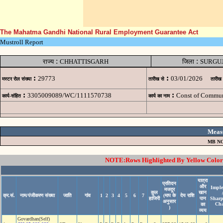
The Mahatma Gandhi National Rural Employment Guarantee Act
Mustroll Report
:
:
राज्य
CHHATTISGARH
जिला
SURGU
:
:
29773
03/01/2026
मस्टर रोल संख्या
तारीख से
तारीख
:
:
3305009089/WC/1111570738
Const of Commun
कार्य-संहित
कार्य का नाम
Meas
MB NO
NOTE:Rows Highlighted By Yellow Color i
यात्रा
प्रतिदन
और
Imple
मजदूर
कुल
खान
क्र.सं.
नाम/पंजीकरण संख्या
जाति
गांव
1
2
3
4
5
6
7
(माप के
देय राशि
हाजिरी
पान
Sharp
अनुसार
Cha
का
)
व्यय
Govardhan(Self)