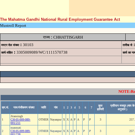
The Mahatma Gandhi National Rural Employment Guarantee Act
Mustroll Report
:
राज्य
CHHATTISGARH
:
:
30103
मस्टर रोल संख्या
तारीख से
:
3305009089/WC/1111570738
कार्य-संहित
कार्य का ना
NOTE:Rows
कुल
प्रतिदन मजदूर (माप के
क्र.सं.
नाम/पंजीकरण संख्या
जाति
गांव
1
2
3
4
5
6
7
हाजिरी
अनुसार )
Jitansingh
1
CH-05-009-089-
OTHER
Nayanpur
X
X
A
P
A
P
P
3
257.
001/211
manmati
2
CH-05-009-089-
OTHER
Nayanpur
X
X
A
P
A
P
P
3
257.
001/238