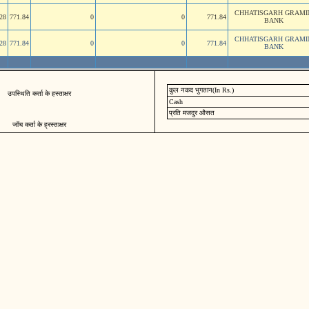
CHHATISGARH GRAMI
28
771.84
0
0
771.84
BANK
CHHATISGARH GRAMI
28
771.84
0
0
771.84
BANK
कुल नकद भुगतान(In Rs.)
उपस्थिति कर्ता के हस्ताक्षर
Cash
प्रति मजदुर औसत
जॉच कर्ता के ह्रस्ताक्षर