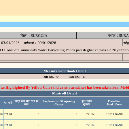
:
:
जिला
SURGUJA
ब्लॉक
SURA
:
03/01/2026
09/01/2026
तारीख को
स्वीक
:
Const of Community Water Harvesting Ponds parash ghar ke pass Gp Nayanp
म
Measurement Book Detail
MB NO.
64
Page NO.
11
 Highlighted By Yellow Color indicates attendance has been taken from Mobi
Mustroll Detail
यात्रा और खान पान का
कुल नकद
Implements / Sharpening
Postoffice/
देय राशि
व्यय
Charge
भुगतान
Bank Name
28
771.84
0
0
771.84
I.D.B.I.BANK
28
771.84
0
0
771.84
I.D.B.I.BANK