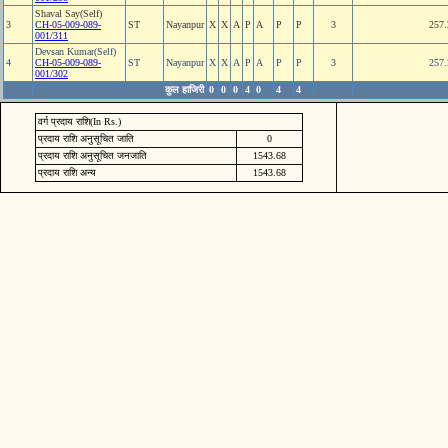
Shaval Say(Self)
3
CH-05-009-089-
ST
Nayanpur
X
X
A
P
A
P
P
3
257.
001/311
Devsan Kumar(Self)
4
CH-05-009-089-
ST
Nayanpur
X
X
A
P
A
P
P
3
257.
001/302
कुल हाजिरी
0
0
0
4
0
4
4
वर्ग प्रदाय राशि(In Rs.)
प्रदाय राशि अनुसूचित जाति
0
प्रदाय राशि अनुसूचित जनजाति
1543.68
प्रदाय राशि अन्य
1543.68