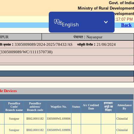
Govt. of India
Ministry of Rural Development
Department of Rural Development
08-Aug-2026 08:17:07 PM
English
Back
:
JPUR
पंचायत
Nayanpur
:
:
3305009089/2024-2025/78432/AS
21/06/2024
ृति क्रमांक
स्वीकृति दिनॉंक
ur (3305009089/WC/1111570738)
le Devices
हस्ताक्षर/
Postoffice
Postoffice
A/c Credited
Attendance
Code/
address/
Wagelist No.
Status
अगुठे का
Date
By
Branch name
Branch code
निशान
Surajpur
IBKL0001182
3305009WL109896
Chinnilal
Surajpur
IBKL0001182
3305009WL109896
Chinnilal