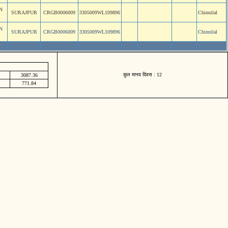
N
SURAJPUR
CRGB0006009
3305009WL109896
Chinnilal
N
SURAJPUR
CRGB0006009
3305009WL109896
Chinnilal
कुल मानव दिवस : 12
3087.36
771.84