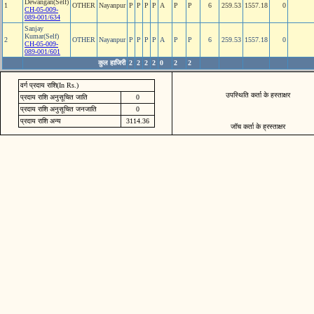
Dewangan(Self)
1
OTHER
Nayanpur
P
P
P
P
A
P
P
6
259.53
1557.18
0
CH-05-009-
089-001/634
Sanjay
Kumar(Self)
2
OTHER
Nayanpur
P
P
P
P
A
P
P
6
259.53
1557.18
0
CH-05-009-
089-001/601
कुल हाजिरी
2
2
2
2
0
2
2
वर्ग प्रदाय राशि(In Rs.)
उपस्थिति कर्ता के हस्ताक्षर
प्रदाय राशि अनुसूचित जाति
0
प्रदाय राशि अनुसूचित जनजाति
0
प्रदाय राशि अन्य
3114.36
जॉच कर्ता के ह्रस्ताक्षर