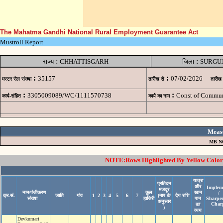
The Mahatma Gandhi National Rural Employment Guarantee Act
Mustroll Report
:
:
राज्य
CHHATTISGARH
जिला
SURGU
:
:
35157
07/02/2026
मस्टर रोल संख्या
तारीख से
तारीख
:
:
3305009089/WC/1111570738
Const of Commun
कार्य-संहित
कार्य का नाम
Meas
MB N
NOTE:Rows Highlighted By Yellow Color i
यात्रा
प्रतिदन
और
Implem
मजदूर
नाम/पंजीकरण
कुल
खान
/
क्र.सं.
जाति
गांव
1
2
3
4
5
6
7
(माप के
देय राशि
संख्या
हाजिरी
पान
Sharpe
अनुसार
Char
का
)
व्यय
Devkumari