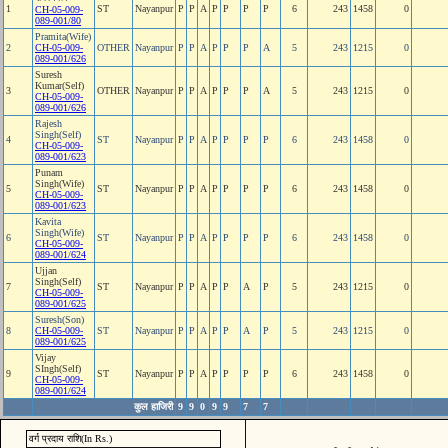
1
ST
Nayanpur
P
P
A
P
P
P
P
6
243
1458
0
CH-05-009-
089-001/80
Pramita(Wife)
2
CH-05-009-
OTHER
Nayanpur
P
P
A
P
P
P
A
5
243
1215
0
089-001/626
Suresh
Kumar(Self)
3
OTHER
Nayanpur
P
P
A
P
P
P
A
5
243
1215
0
CH-05-009-
089-001/626
Rajesh
Singh(Self)
4
ST
Nayanpur
P
P
A
P
P
P
P
6
243
1458
0
CH-05-009-
089-001/623
Punam
Singh(Wife)
5
ST
Nayanpur
P
P
A
P
P
P
P
6
243
1458
0
CH-05-009-
089-001/623
Kavita
Singh(Wife)
6
ST
Nayanpur
P
P
A
P
P
P
P
6
243
1458
0
CH-05-009-
089-001/624
Ujjan
Singh(Self)
7
ST
Nayanpur
P
P
A
P
P
A
P
5
243
1215
0
CH-05-009-
089-001/625
Suresh(Son)
8
CH-05-009-
ST
Nayanpur
P
P
A
P
P
A
P
5
243
1215
0
089-001/625
Vijay
SIngh(Self)
9
ST
Nayanpur
P
P
A
P
P
P
P
6
243
1458
0
CH-05-009-
089-001/624
कुल हाजिरी
9
9
0
9
9
7
7
वर्ग प्रदाय राशि(In Rs.)