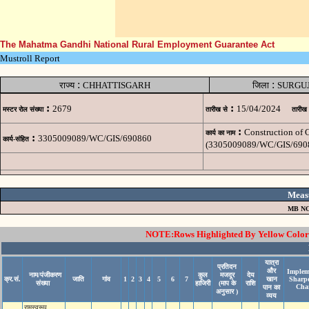
The Mahatma Gandhi National Rural Employment Guarantee Act
Mustroll Report
:
:
राज्य
CHHATTISGARH
जिला
SURGU
:
:
2679
15/04/2024
मस्टर रोल संख्या
तारीख से
तारीख
:
Construction of 
कार्य का नाम
:
3305009089/WC/GIS/690860
कार्य-संहित
(3305009089/WC/GIS/690
Meas
MB NO
NOTE:Rows Highlighted By Yellow Color i
यात्रा
प्रतिदन
और
Implem
नाम/पंजीकरण
कुल
मजदूर
देय
क्र.सं.
जाति
गांव
1
2
3
4
5
6
7
खान
Sharp
संख्या
हाजिरी
(माप के
राशि
Cha
पान का
अनुसार )
व्यय
रामस्‍वरूप