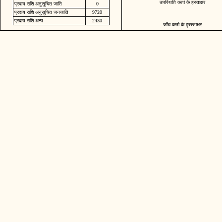
उपस्थिति कर्ता के हस्ताक्षर
प्रदाय राशि अनुसूचित जाति
0
प्रदाय राशि अनुसूचित जनजाति
9720
प्रदाय राशि अन्य
2430
जॉच कर्ता के ह्रस्ताक्षर